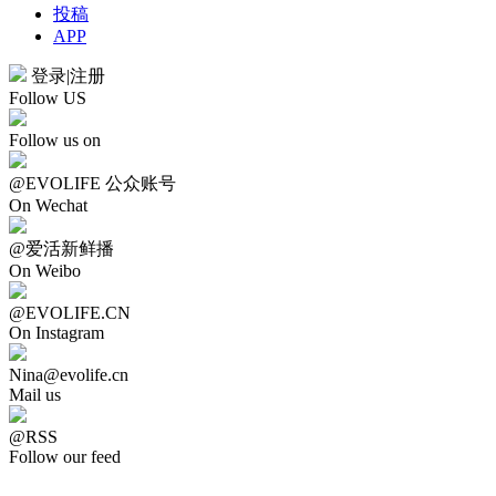
投稿
APP
登录
|
注册
Follow US
Follow us on
@EVOLIFE 公众账号
On Wechat
@爱活新鲜播
On Weibo
@EVOLIFE.CN
On Instagram
Nina@evolife.cn
Mail us
@RSS
Follow our feed