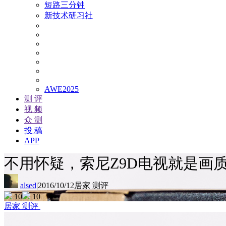
短路三分钟
新技术研习社
AWE2025
测 评
视 频
众 测
投 稿
APP
不用怀疑，索尼Z9D电视就是画
alsed
|
2016/10/12
居家 测评
10
10
居家 测评