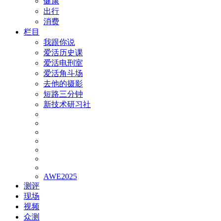
健康
出行
消费
栏目
我跟你说
爱活历史课
爱活电刑室
爱活角斗场
去他的摄影
短路三分钟
新技术研习社
AWE2025
测评
现场
视频
众测