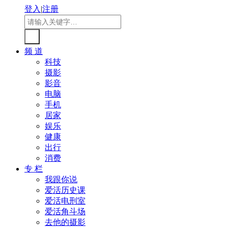
登入
|
注册
频 道
科技
摄影
影音
电脑
手机
居家
娱乐
健康
出行
消费
专 栏
我跟你说
爱活历史课
爱活电刑室
爱活角斗场
去他的摄影