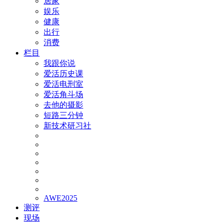
居家
娱乐
健康
出行
消费
栏目
我跟你说
爱活历史课
爱活电刑室
爱活角斗场
去他的摄影
短路三分钟
新技术研习社
AWE2025
测评
现场