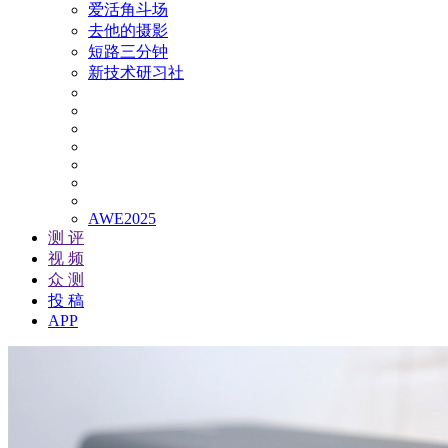
爱活角斗场
去他的摄影
短路三分钟
新技术研习社
AWE2025
测 评
视 频
众 测
投 稿
APP