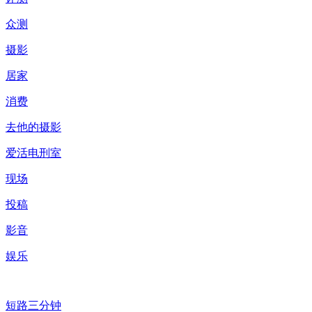
众测
摄影
居家
消费
去他的摄影
爱活电刑室
现场
投稿
影音
娱乐
短路三分钟