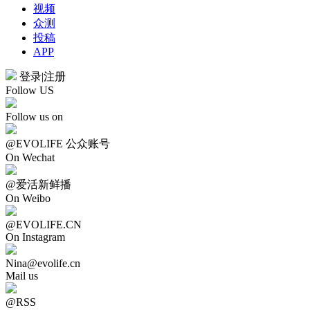
视频
众测
投稿
APP
登录
|
注册
Follow US
Follow us on
@EVOLIFE 公众账号
On Wechat
@爱活新鲜播
On Weibo
@EVOLIFE.CN
On Instagram
Nina@evolife.cn
Mail us
@RSS