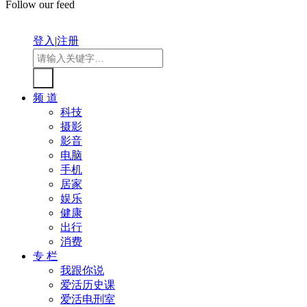
Follow our feed
登入
|
注册
频 道
科技
摄影
影音
电脑
手机
居家
娱乐
健康
出行
消费
专 栏
我跟你说
爱活历史课
爱活电刑室