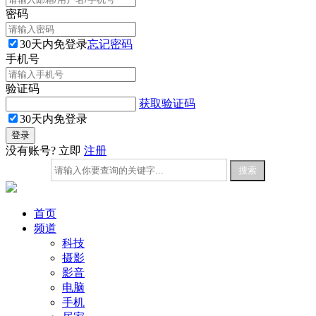
密码
30天内免登录
忘记密码
手机号
验证码
获取验证码
30天内免登录
没有账号? 立即
注册
首页
频道
科技
摄影
影音
电脑
手机