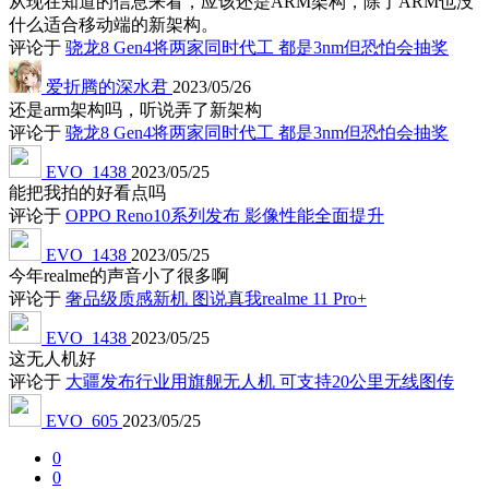
从现在知道的信息来看，应该还是ARM架构，除了ARM也没
什么适合移动端的新架构。
评论于
骁龙8 Gen4将两家同时代工 都是3nm但恐怕会抽奖
爱折腾的深水君
2023/05/26
还是arm架构吗，听说弄了新架构
评论于
骁龙8 Gen4将两家同时代工 都是3nm但恐怕会抽奖
EVO_1438
2023/05/25
能把我拍的好看点吗
评论于
OPPO Reno10系列发布 影像性能全面提升
EVO_1438
2023/05/25
今年realme的声音小了很多啊
评论于
奢品级质感新机 图说真我realme 11 Pro+
EVO_1438
2023/05/25
这无人机好
评论于
大疆发布行业用旗舰无人机 可支持20公里无线图传
EVO_605
2023/05/25
0
0