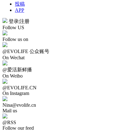
投稿
APP
登录
|
注册
Follow US
Follow us on
@EVOLIFE 公众账号
On Wechat
@爱活新鲜播
On Weibo
@EVOLIFE.CN
On Instagram
Nina@evolife.cn
Mail us
@RSS
Follow our feed