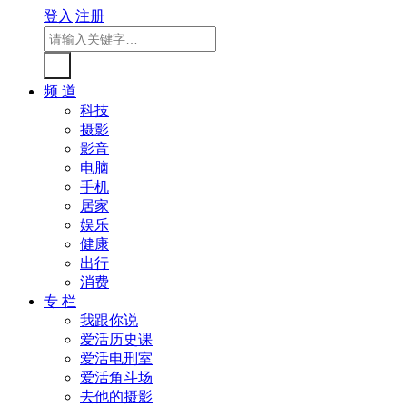
登入
|
注册
频 道
科技
摄影
影音
电脑
手机
居家
娱乐
健康
出行
消费
专 栏
我跟你说
爱活历史课
爱活电刑室
爱活角斗场
去他的摄影