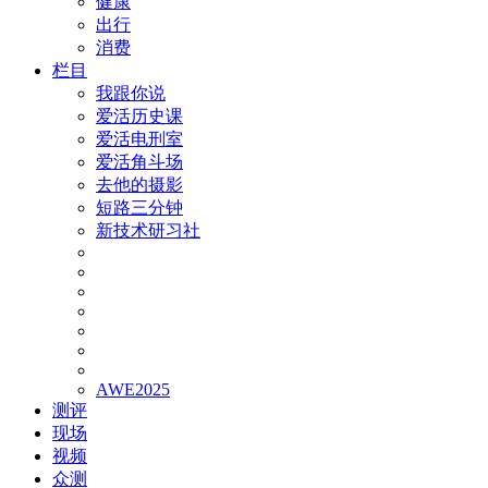
健康
出行
消费
栏目
我跟你说
爱活历史课
爱活电刑室
爱活角斗场
去他的摄影
短路三分钟
新技术研习社
AWE2025
测评
现场
视频
众测