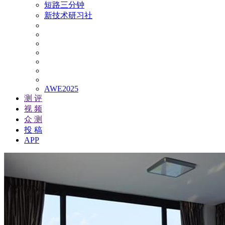
短路三分钟
新技术研习社
AWE2025
测 评
视 频
众 测
投 稿
APP