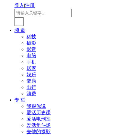
登入
|
注册
频 道
科技
摄影
影音
电脑
手机
居家
娱乐
健康
出行
消费
专 栏
我跟你说
爱活历史课
爱活电刑室
爱活角斗场
去他的摄影