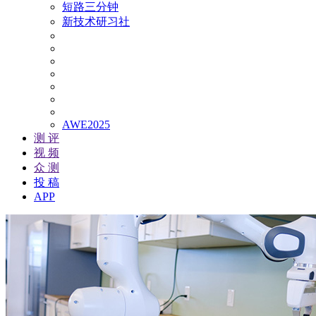
短路三分钟
新技术研习社
AWE2025
测 评
视 频
众 测
投 稿
APP