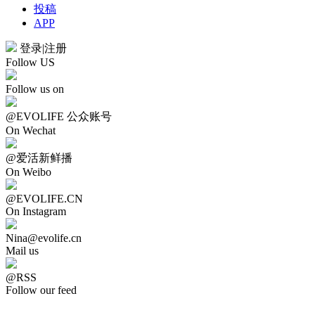
投稿
APP
登录
|
注册
Follow US
Follow us on
@EVOLIFE 公众账号
On Wechat
@爱活新鲜播
On Weibo
@EVOLIFE.CN
On Instagram
Nina@evolife.cn
Mail us
@RSS
Follow our feed