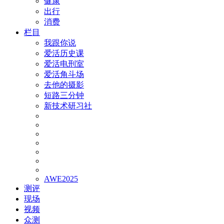
健康
出行
消费
栏目
我跟你说
爱活历史课
爱活电刑室
爱活角斗场
去他的摄影
短路三分钟
新技术研习社
AWE2025
测评
现场
视频
众测