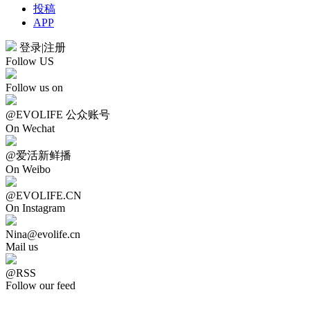
投稿
APP
登录
|
注册
Follow US
Follow us on
@EVOLIFE 公众账号
On Wechat
@爱活新鲜播
On Weibo
@EVOLIFE.CN
On Instagram
Nina@evolife.cn
Mail us
@RSS
Follow our feed