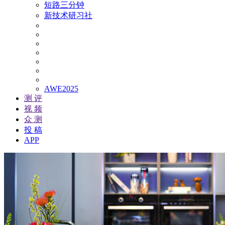
短路三分钟
新技术研习社
AWE2025
测 评
视 频
众 测
投 稿
APP