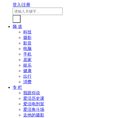
登入
|
注册
频 道
科技
摄影
影音
电脑
手机
居家
娱乐
健康
出行
消费
专 栏
我跟你说
爱活历史课
爱活电刑室
爱活角斗场
去他的摄影