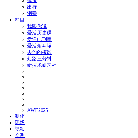
健康
出行
消费
栏目
我跟你说
爱活历史课
爱活电刑室
爱活角斗场
去他的摄影
短路三分钟
新技术研习社
AWE2025
测评
现场
视频
众测