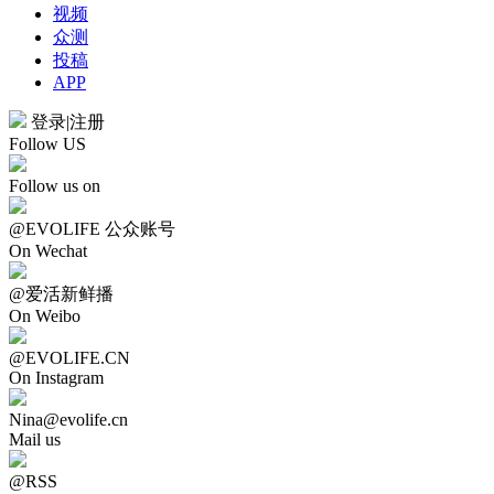
视频
众测
投稿
APP
登录
|
注册
Follow US
Follow us on
@EVOLIFE 公众账号
On Wechat
@爱活新鲜播
On Weibo
@EVOLIFE.CN
On Instagram
Nina@evolife.cn
Mail us
@RSS