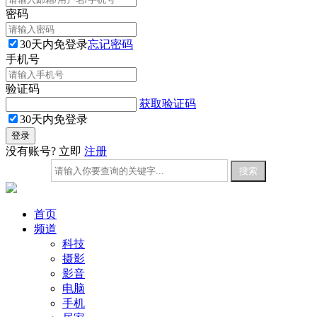
密码
30天内免登录
忘记密码
手机号
验证码
获取验证码
30天内免登录
没有账号? 立即
注册
首页
频道
科技
摄影
影音
电脑
手机