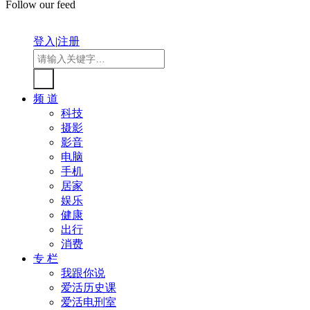
Follow our feed
登入
|
注册
频 道
科技
摄影
影音
电脑
手机
居家
娱乐
健康
出行
消费
专 栏
我跟你说
爱活历史课
爱活电刑室