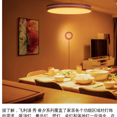
据了解，飞利浦 秀 睿夕系列覆盖了家居各个功能区域对灯饰
的需求，吸顶灯、餐吊灯、壁灯、桌灯和落地灯一应俱全。在