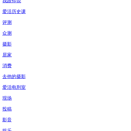
我跟你说
爱活历史课
评测
众测
摄影
居家
消费
去他的摄影
爱活电刑室
现场
投稿
影音
娱乐