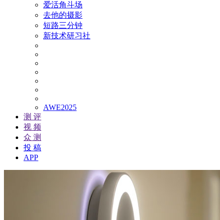
爱活角斗场
去他的摄影
短路三分钟
新技术研习社
AWE2025
测 评
视 频
众 测
投 稿
APP