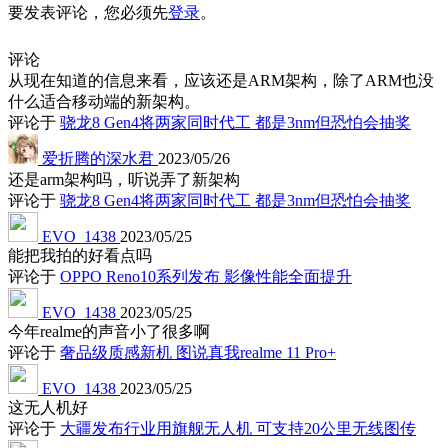
要发表评论，您必须先
登录
。
评论
从现在知道的信息来看，应该还是ARM架构，除了ARM也没
什么适合移动端的新架构。
评论于
骁龙8 Gen4将两家同时代工 都是3nm但恐怕会抽奖
爱折腾的深水君
2023/05/26
还是arm架构吗，听说弄了新架构
评论于
骁龙8 Gen4将两家同时代工 都是3nm但恐怕会抽奖
EVO_1438
2023/05/25
能把我拍的好看点吗
评论于
OPPO Reno10系列发布 影像性能全面提升
EVO_1438
2023/05/25
今年realme的声音小了很多啊
评论于
奢品级质感新机 图说真我realme 11 Pro+
EVO_1438
2023/05/25
这无人机好
评论于
大疆发布行业用旗舰无人机 可支持20公里无线图传