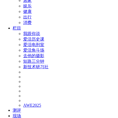
居家
娱乐
健康
出行
消费
栏目
我跟你说
爱活历史课
爱活电刑室
爱活角斗场
去他的摄影
短路三分钟
新技术研习社
AWE2025
测评
现场