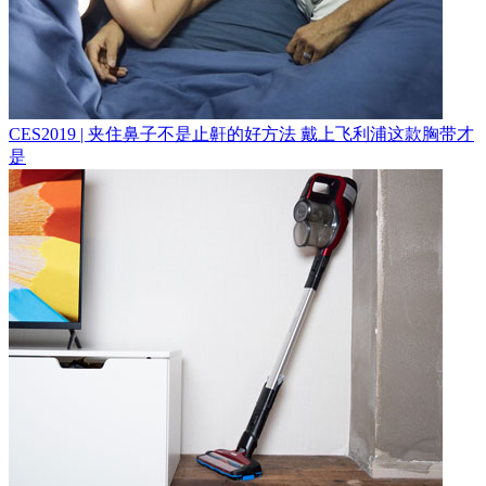
CES2019 | 夹住鼻子不是止鼾的好方法 戴上飞利浦这款胸带才
是