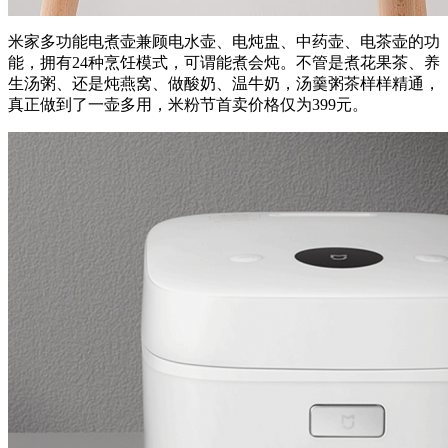
米家多功能电煮壶兼顾电水壶、电炖盅、中药壶、电茶壶的功
能，拥有24种烹饪模式，可谓能煮会炖。不管是煮花果茶、养
生汤粥、还是炖燕窝、做酸奶、温牛奶，汤羹粥茶样样精通，
真正做到了一壶多用，米粉节首卖价格仅为399元。