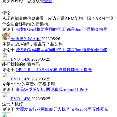
要发表评论，您必须先
登录
。
评论
从现在知道的信息来看，应该还是ARM架构，除了ARM也没
什么适合移动端的新架构。
评论于
骁龙8 Gen4将两家同时代工 都是3nm但恐怕会抽奖
爱折腾的深水君
2023/05/26
还是arm架构吗，听说弄了新架构
评论于
骁龙8 Gen4将两家同时代工 都是3nm但恐怕会抽奖
EVO_1438
2023/05/25
能把我拍的好看点吗
评论于
OPPO Reno10系列发布 影像性能全面提升
EVO_1438
2023/05/25
今年realme的声音小了很多啊
评论于
奢品级质感新机 图说真我realme 11 Pro+
EVO_1438
2023/05/25
这无人机好
评论于
大疆发布行业用旗舰无人机 可支持20公里无线图传