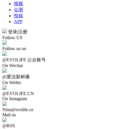
视频
众测
投稿
APP
登录
|
注册
Follow US
Follow us on
@EVOLIFE 公众账号
On Wechat
@爱活新鲜播
On Weibo
@EVOLIFE.CN
On Instagram
Nina@evolife.cn
Mail us
@RSS