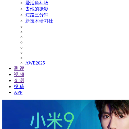
爱活角斗场
去他的摄影
短路三分钟
新技术研习社
AWE2025
测 评
视 频
众 测
投 稿
APP