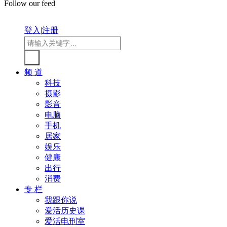
Follow our feed
登入
|
注册
频 道
科技
摄影
影音
电脑
手机
居家
娱乐
健康
出行
消费
专 栏
我跟你说
爱活历史课
爱活电刑室