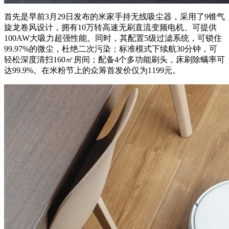
首先是早前3月29日发布的米家手持无线吸尘器，采用了9锥气
旋龙卷风设计，拥有10万转高速无刷直流变频电机、可提供
100AW大吸力超强性能。同时，其配置5级过滤系统，可锁住
99.97%的微尘，杜绝二次污染；标准模式下续航30分钟，可
轻松深度清扫160㎡房间；配备4个多功能刷头，床刷除螨率可
达99.9%。在米粉节上的众筹首发价仅为1199元。