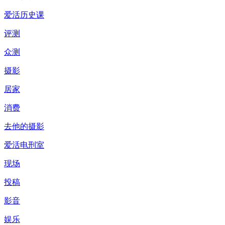
爱活历史课
评测
众测
摄影
居家
消费
去他的摄影
爱活电刑室
现场
投稿
影音
娱乐