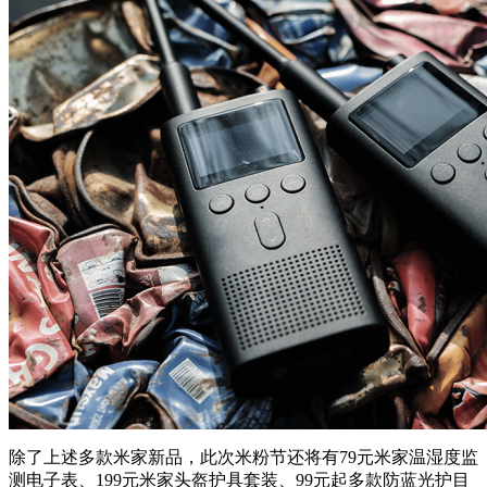
除了上述多款米家新品，此次米粉节还将有79元米家温湿度监
测电子表、199元米家头盔护具套装、99元起多款防蓝光护目