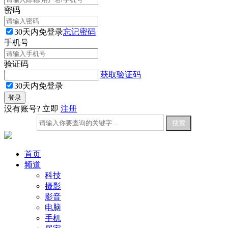
密码
30天内免登录
忘记密码
手机号
验证码
获取验证码
30天内免登录
没有账号? 立即
注册
首页
频道
科技
摄影
影音
电脑
手机