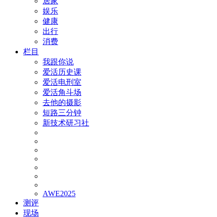
居家
娱乐
健康
出行
消费
栏目
我跟你说
爱活历史课
爱活电刑室
爱活角斗场
去他的摄影
短路三分钟
新技术研习社
AWE2025
测评
现场