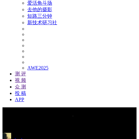
爱活角斗场
去他的摄影
短路三分钟
新技术研习社
AWE2025
测 评
视 频
众 测
投 稿
APP
爱活角斗场 | 拳打OLED 脚踢量
子点 索尼Z9D就是今年最强电视