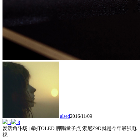
alsed
2016/11/09
5
8
爱活角斗场 | 拳打OLED 脚踢量子点 索尼Z9D就是今年最强电
视