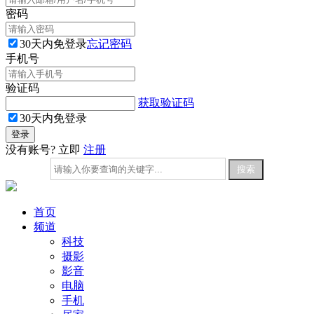
密码
30天内免登录
忘记密码
手机号
验证码
获取验证码
30天内免登录
没有账号? 立即
注册
首页
频道
科技
摄影
影音
电脑
手机