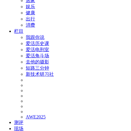
居家
娱乐
健康
出行
消费
栏目
我跟你说
爱活历史课
爱活电刑室
爱活角斗场
去他的摄影
短路三分钟
新技术研习社
AWE2025
测评
现场