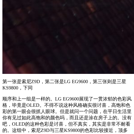
第一张是索尼Z9D，第二张是LG EG9600，第三张则是三星
KS9800，下同
顺序和上一组是一样的。LG EG9600展现了一贯浓郁的色彩风
格，毕竟是OLED。不得不说这种风格确实很讨喜，高饱和色
彩的第一眼会很抓人眼球。但是就问一个问题，在平日生活里
你有见过如此高饱和的颜色吗，而且还是涂在房子上的。没有
吧，OLED的这种色彩是讨喜，但不真实，其实是非常不耐看
的。这组中，索尼Z9D与三星KS9800的色彩比较接近，顶多