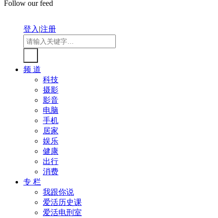
Follow our feed
登入
|
注册
频 道
科技
摄影
影音
电脑
手机
居家
娱乐
健康
出行
消费
专 栏
我跟你说
爱活历史课
爱活电刑室