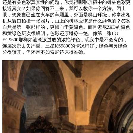
还是有关色彩真实性的问题，你觉得哪张屏摄中的树林色彩更
接近真实？如果你回答不上来，我可以教你一个方法。闭上
眼，想象自己坐在火车的车厢里，外面是群山环绕，你拿出相
机从窗口拍摄一张照片，山上的树林应该是什么颜色的？答案
自然是第一张那样的，更倾向于黄绿色。而且索尼Z9D的绿色
和黄绿色层次很鲜明，色彩还原堪称一绝。像第二张LG
EG9600那样如油漆泼过般的浓艳绿色，现实中是不会有的，
连层次都丢失严重。三星KS9800的情况稍好，绿色与黄绿色
分得较开，但还是不如索尼还原得准确。