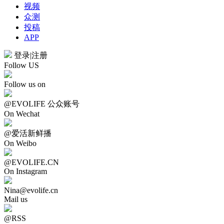
视频
众测
投稿
APP
登录
|
注册
Follow US
Follow us on
@EVOLIFE 公众账号
On Wechat
@爱活新鲜播
On Weibo
@EVOLIFE.CN
On Instagram
Nina@evolife.cn
Mail us
@RSS