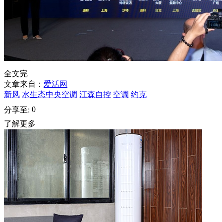
全文完
文章来自：
爱活网
新风
水生态中央空调
江森自控
空调
约克
0
分享至:
了解更多