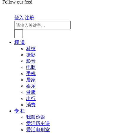
Follow our feed
登入
|
注册
频 道
科技
摄影
影音
电脑
手机
居家
娱乐
健康
出行
消费
专 栏
我跟你说
爱活历史课
爱活电刑室