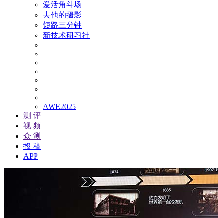
爱活角斗场
去他的摄影
短路三分钟
新技术研习社
AWE2025
测 评
视 频
众 测
投 稿
APP