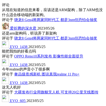
评论
从现在知道的信息来看，应该还是ARM架构，除了ARM也没
什么适合移动端的新架构。
评论于
骁龙8 Gen4将两家同时代工 都是3nm但恐怕会抽奖
爱折腾的深水君
2023/05/26
还是arm架构吗，听说弄了新架构
评论于
骁龙8 Gen4将两家同时代工 都是3nm但恐怕会抽奖
EVO_1438
2023/05/25
能把我拍的好看点吗
评论于
OPPO Reno10系列发布 影像性能全面提升
EVO_1438
2023/05/25
今年realme的声音小了很多啊
评论于
奢品级质感新机 图说真我realme 11 Pro+
EVO_1438
2023/05/25
这无人机好
评论于
大疆发布行业用旗舰无人机 可支持20公里无线图传
EVO_605
2023/05/25