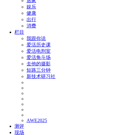
居家
娱乐
健康
出行
消费
栏目
我跟你说
爱活历史课
爱活电刑室
爱活角斗场
去他的摄影
短路三分钟
新技术研习社
AWE2025
测评
现场