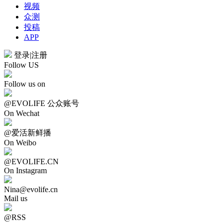
视频
众测
投稿
APP
登录
|
注册
Follow US
Follow us on
@EVOLIFE 公众账号
On Wechat
@爱活新鲜播
On Weibo
@EVOLIFE.CN
On Instagram
Nina@evolife.cn
Mail us
@RSS