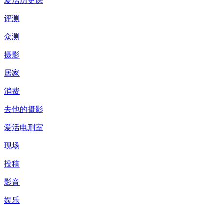
爱活历史课
评测
众测
摄影
居家
消费
去他的摄影
爱活电刑室
现场
投稿
影音
娱乐