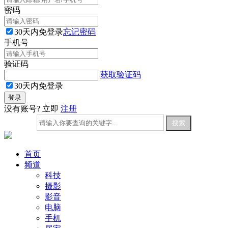
密码
30天内免登录
忘记密码
手机号
验证码
获取验证码
30天内免登录
没有账号? 立即
注册
首页
频道
科技
摄影
影音
电脑
手机