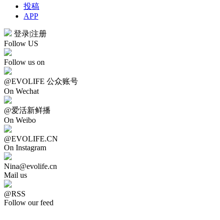
投稿
APP
登录
|
注册
Follow US
Follow us on
@EVOLIFE 公众账号
On Wechat
@爱活新鲜播
On Weibo
@EVOLIFE.CN
On Instagram
Nina@evolife.cn
Mail us
@RSS
Follow our feed