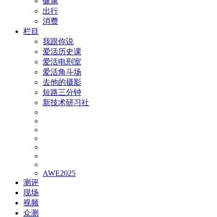
健康
出行
消费
栏目
我跟你说
爱活历史课
爱活电刑室
爱活角斗场
去他的摄影
短路三分钟
新技术研习社
AWE2025
测评
现场
视频
众测