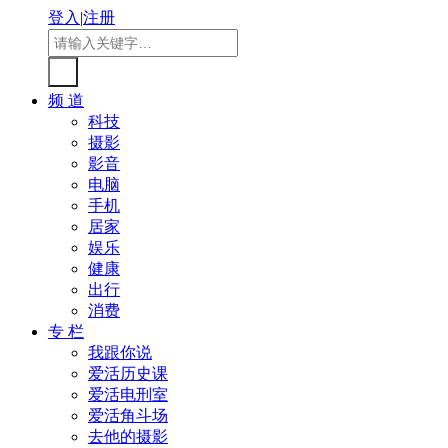
登入
|
注册
频 道
科技
摄影
影音
电脑
手机
居家
娱乐
健康
出行
消费
专 栏
我跟你说
爱活历史课
爱活电刑室
爱活角斗场
去他的摄影