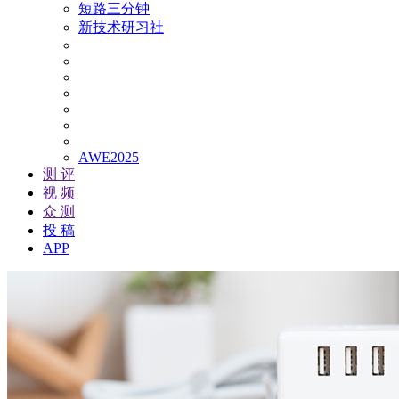
短路三分钟
新技术研习社
AWE2025
测 评
视 频
众 测
投 稿
APP