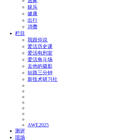
居家
娱乐
健康
出行
消费
栏目
我跟你说
爱活历史课
爱活电刑室
爱活角斗场
去他的摄影
短路三分钟
新技术研习社
AWE2025
测评
现场