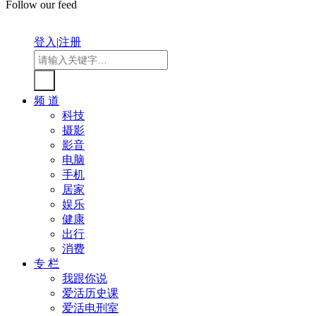
Follow our feed
登入
|
注册
频 道
科技
摄影
影音
电脑
手机
居家
娱乐
健康
出行
消费
专 栏
我跟你说
爱活历史课
爱活电刑室