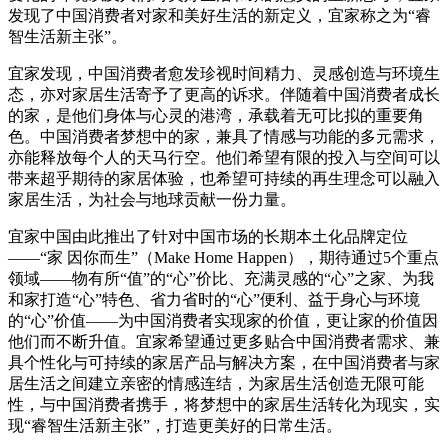
发现了中国消费者对家和美好生活的新定义，宜家称之为“睿
智生活新主张”。
宜家发现，中国消费者愈发珍视时间精力、灵感创造与环境生
态，亦对家居生活寄予了更高的诉求。伴随着中国消费者成长
的家，是他们身体与心灵的港湾，承载着无可比拟的重要角
色。中国消费者梦想中的家，兼具了情感与功能的多元需求，
亦能释放每个人的天马行空。他们希望有限的投入与空间可以
带来超乎期待的家居体验，也希望可持续的再生理念可以融入
家居生活，为社会与地球贡献一份力量。
宜家中国由此推出了针对中国市场的长期本土化品牌定位
——“家 因你而生”（Make Home Happen），期待通过5个重点
领域——物有所“值”的“心”价比、充满灵感的“心”之家、为我
和家打造“心”特色、省力省时的“心”便利、益于身心与环境
的“心”价值——为中国消费者实现家的价值，更让家的价值因
他们而不断升值。宜家希望通过更多贴合中国消费者需求、兼
具个性化与可持续的家居产品与解决方案，在中国消费者与家
居生活之间建立亲密的情感连结，为家居生活创造无限可能
性，与中国消费者携手，将梦想中的家居生活转化为现实，实
现“睿智生活新主张”，打造更美好的日常生活。