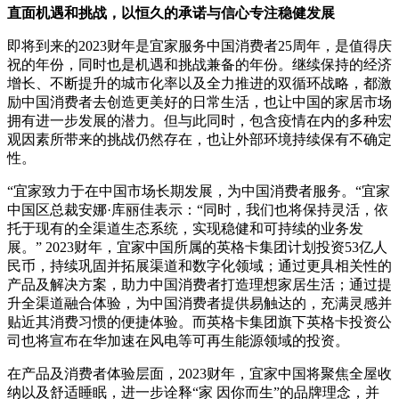
直面机遇和挑战，以恒久的承诺与信心专注稳健发展
即将到来的2023财年是宜家服务中国消费者25周年，是值得庆
祝的年份，同时也是机遇和挑战兼备的年份。继续保持的经济
增长、不断提升的城市化率以及全力推进的双循环战略，都激
励中国消费者去创造更美好的日常生活，也让中国的家居市场
拥有进一步发展的潜力。但与此同时，包含疫情在内的多种宏
观因素所带来的挑战仍然存在，也让外部环境持续保有不确定
性。
“宜家致力于在中国市场长期发展，为中国消费者服务。“宜家
中国区总裁安娜·库丽佳表示：“同时，我们也将保持灵活，依
托于现有的全渠道生态系统，实现稳健和可持续的业务发
展。” 2023财年，宜家中国所属的英格卡集团计划投资53亿人
民币，持续巩固并拓展渠道和数字化领域；通过更具相关性的
产品及解决方案，助力中国消费者打造理想家居生活；通过提
升全渠道融合体验，为中国消费者提供易触达的，充满灵感并
贴近其消费习惯的便捷体验。而英格卡集团旗下英格卡投资公
司也将宣布在华加速在风电等可再生能源领域的投资。
在产品及消费者体验层面，2023财年，宜家中国将聚焦全屋收
纳以及舒适睡眠，进一步诠释“家 因你而生”的品牌理念，并