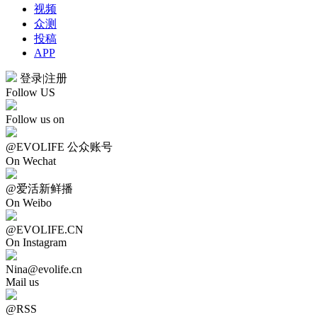
视频
众测
投稿
APP
登录
|
注册
Follow US
Follow us on
@EVOLIFE 公众账号
On Wechat
@爱活新鲜播
On Weibo
@EVOLIFE.CN
On Instagram
Nina@evolife.cn
Mail us
@RSS