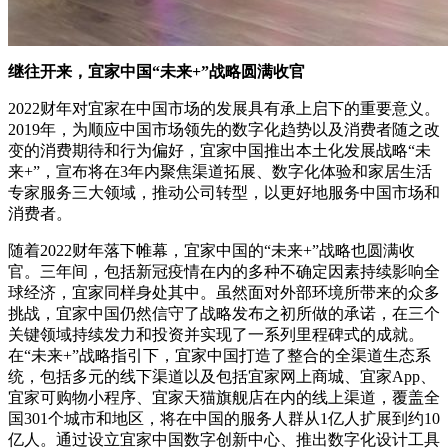
继往开来，宜家中国“未来+”战略圆满收官
2022财年对宜家在中国市场的发展具有承上启下的重要意义。
2019年，为顺应中国市场领先的数字化趋势以及消费者随之改
变的消费期待和行为偏好，宜家中国推出本土化发展战略“未
来+”，宣布将在3年内聚焦渠道拓展、数字化体验和家居生活
专家服务三大领域，推动公司转型，以更好地服务中国市场和
消费者。
随着2022财年落下帷幕，宜家中国的“未来+”战略也圆满收
官。三年间，包括新冠疫情在内的多种不确定因素持续影响全
球经济，宜家同样身处其中。虽然面对外部环境所带来的众多
挑战，宜家中国仍然信守了战略发布之初所做的承诺，在三个
关键领域持续发力和投资并实现了一系列里程碑式的成就。
在“未来+”战略指引下，宜家中国打造了整合的全渠道生态系
统，包括多元的线下渠道以及包括宜家网上商城、宜家App、
宜家可购物小程序、宜家天猫旗舰店在内的线上渠道，覆盖全
国301个城市和地区，将在中国的服务人群从1亿人扩展到约10
亿人。通过设立宜家中国数字创新中心、推出数字化设计工具