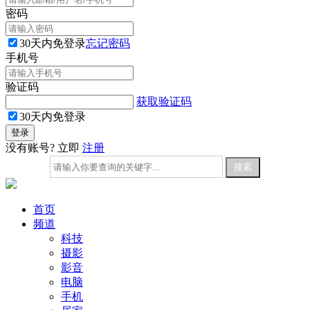
密码
30天内免登录
忘记密码
手机号
验证码
获取验证码
30天内免登录
没有账号? 立即
注册
首页
频道
科技
摄影
影音
电脑
手机