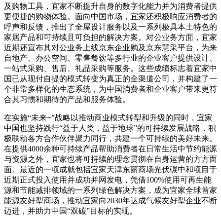
及购物工具，宜家不断提升自身的数字化能力并为消费者提供
更便捷的购物体验。面向中国市场，宜家还积极响应消费者的
呼声和反馈，推出了全屋设计服务以及一系列极具本土特色的
家居产品和可持续且可负担的解决方案。对公业务方面，宜家
近期还宣布其对公业务上线京东企业购及京东慧采平台，为来
自地产、办公空间、零售餐饮等多行业的企业客户提供设计、
一站式采购、售后、礼品采购等服务。这些成绩标志着宜家中
国已从现付自提的模式转变为真正的全渠道公司，并构建了一
个非常多样化的生态系统，为中国消费者和企业客户带来更符
合其习惯和期待的产品和服务体验。
在实施“未来+”战略以推动商业模式转型和升级的同时，宜家
中国也坚持践行“益于人类，益于地球”的可持续发展战略，积
极联动各方合作伙伴聚力同行，共建一个可持续的美好未来。
在提供4000余种可持续产品帮助消费者在日常生活中节约能源
与资源之外，宜家也将可持续的理念贯彻在自身运营的方方面
面。最近的一项成就包括宜家天津东丽商场光伏碳中和项目于
近期正式投入使用并成功并网发电，凭借100%使用可再生能
源和节能减排领域的一系列绿色解决方案，成为宜家全球首家
能源友好型商场，推动宜家向2030年达成气候友好型企业不断
迈进，并助力中国“双碳”目标的实现。