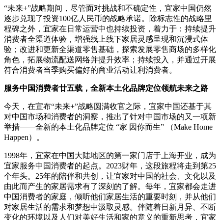
“未来+”战略期间，尽管面对挑战和不确定性，宜家中国仍然
逐步兑现了投资100亿人民币的战略承诺。除标志性的战略里
程碑之外，宜家在日常运营中也持续投资，着力于：持续提升
消费者全渠道体验，增强线上线下家居灵感呈现和沉浸式体
验；改进和更新全渠道零售基础，探索发展零售商场的多样化
角色，拓展物流配送网络并提升效率；持续投入，并通过开展
符合消费者当季购买偏好的商业活动让利消费者。
服务中国消费者廿五载，全新本土化品牌定位领航未来之路
今天，在宣布“未来+”战略圆满收官之际，宜家中国还基于其
对中国市场和消费者的洞察，推出了针对中国市场的又一项新
举措——全新的本土化品牌定位 “家 因你而生” （Make Home
Happen）。
1998年，宜家在中国大陆地区的第一家门店于上海开业，成为
宜家服务中国消费者的起点。2023财年，这段旅程将走到第25
个年头。25年的陪伴和共创，让宜家对中国的社会、文化以及
由此而产生的家居需求有了深刻的了解。每年，宜家都会走进
中国消费者的家庭，倾听他们家居生活的重要时刻，并从他们
对家居生活的需求和梦想中汲取灵感。伴随着日新月异、不断
变化的环境以及人们对美好生活和家的意义的重新思考，宜家