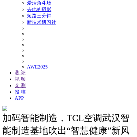
爱活角斗场
去他的摄影
短路三分钟
新技术研习社
AWE2025
测 评
视 频
众 测
投 稿
APP
加码智能制造，TCL空调武汉智
能制造基地吹出“智慧健康”新风