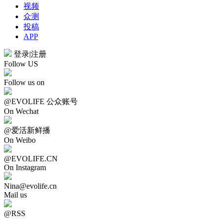
视频
众测
投稿
APP
登录
|
注册
Follow US
Follow us on
@EVOLIFE 公众账号
On Wechat
@爱活新鲜播
On Weibo
@EVOLIFE.CN
On Instagram
Nina@evolife.cn
Mail us
@RSS