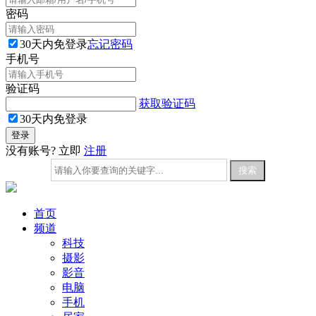
密码
30天内免登录
忘记密码
手机号
验证码
获取验证码
30天内免登录
没有账号? 立即
注册
首页
频道
科技
摄影
影音
电脑
手机