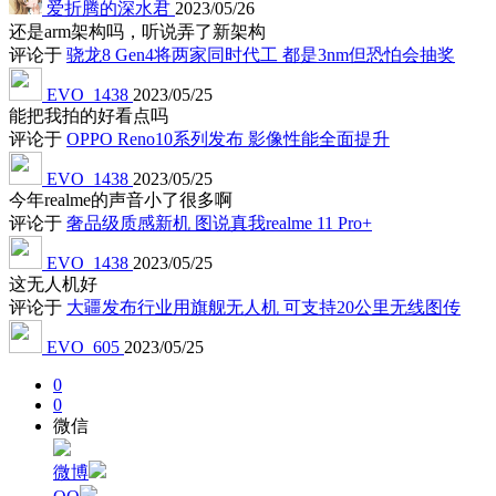
爱折腾的深水君
2023/05/26
还是arm架构吗，听说弄了新架构
评论于
骁龙8 Gen4将两家同时代工 都是3nm但恐怕会抽奖
EVO_1438
2023/05/25
能把我拍的好看点吗
评论于
OPPO Reno10系列发布 影像性能全面提升
EVO_1438
2023/05/25
今年realme的声音小了很多啊
评论于
奢品级质感新机 图说真我realme 11 Pro+
EVO_1438
2023/05/25
这无人机好
评论于
大疆发布行业用旗舰无人机 可支持20公里无线图传
EVO_605
2023/05/25
0
0
微信
微博