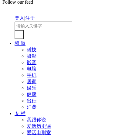
Follow our feed
登入
|
注册
频 道
科技
摄影
影音
电脑
手机
居家
娱乐
健康
出行
消费
专 栏
我跟你说
爱活历史课
爱活电刑室