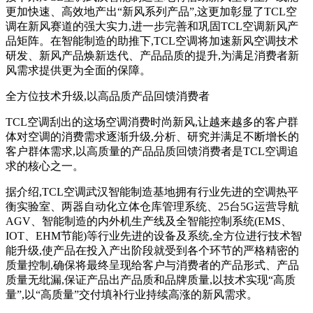
更加快速、高效地产出“新风系列产品”,这更加彰显了TCL空
调在新风赛道的强大实力,进一步完善和巩固TCL空调新风产
品矩阵。在智能制造的助推下,TCL空调将加速新风空调技术
研发、新风产品焕新迭代、产品品质的提升,为满足消费者新
风需求提供更为全面的保障。
全方位技术升级,以高品质产品回馈消费者
TCL空调刮出的这场空调消费时尚新风,让越来越多的客户群
体对空调的消费需求逐渐升级,分析、研究并满足不断增长的
客户群体需求,以高质量的产品品质回馈消费者是TCL空调追
求的核心之一。
据介绍,TCL空调武汉智能制造基地拥有行业先进的空调热平
衡实验室、两器自动化立体仓库管理系统、25台5G运营导航
AGV、智能制造的内外机生产线及全智能控制系统(EMS、
IOT、EHM节能)等行业先进的设备及系统,全方位进行技术智
能升级,使产品在投入产出阶段就受到各个环节的严格精密的
质量控制,确保将最终呈现给客户与消费者的产品形式、产品
质量无纰漏,保证产品出产品质和品牌质量,以技术实现“高质
量”,以“高质量”交付填补行业持续高涨的新风需求。