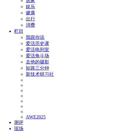
居家
娱乐
健康
出行
消费
栏目
我跟你说
爱活历史课
爱活电刑室
爱活角斗场
去他的摄影
短路三分钟
新技术研习社
AWE2025
测评
现场