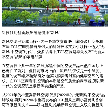
科技触动创新,吹出智慧健康“新风”
新风空调已经成为行业内一条独立赛道,吸引着众多厂商争相
布局,TCL空调凭借自身强大的科研技术实力引领行业迈入“无
新风,不空调”时代”。众多品牌中,TCL空调是率先发布“无新风
不空调”战略的家电品牌。
在空调行业几十年的发展历程,中国的空调产品虽然在国际上
已走在了前列。但目前市场上的主流产品,仅仅是一个温度、
湿度的调节器,不能够有效地解决消费者对室内健康空气的需
求。在TCL空调看来,空调的本质是空气质量的调节器,所以新
一代的空调应该是带新风功能的产品。
从2021年的小蓝翼新风空调Ⅰ代,到2022年的“无新风,不空调”品
牌战略,再到2022年末重磅发布的TCL新风空调小蓝翼Ⅲ,首创
可呼吸新风技术——双向新风,推动新风空调进入双向换新风