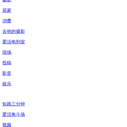
居家
消费
去他的摄影
爱活电刑室
现场
投稿
影音
娱乐
短路三分钟
爱活角斗场
视频