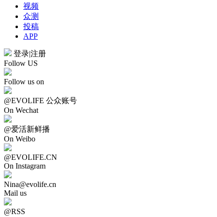
视频
众测
投稿
APP
登录
|
注册
Follow US
Follow us on
@EVOLIFE 公众账号
On Wechat
@爱活新鲜播
On Weibo
@EVOLIFE.CN
On Instagram
Nina@evolife.cn
Mail us
@RSS