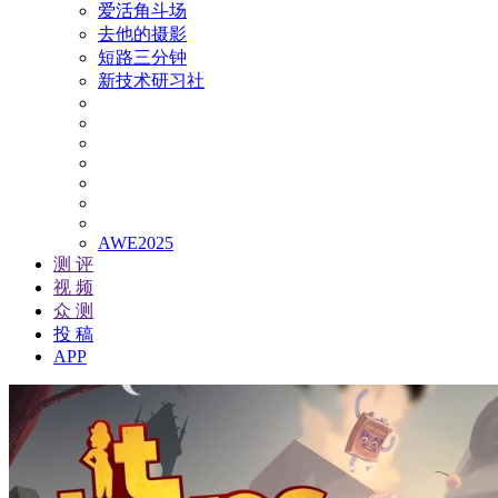
爱活角斗场
去他的摄影
短路三分钟
新技术研习社
AWE2025
测 评
视 频
众 测
投 稿
APP