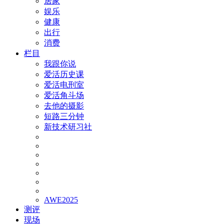
居家
娱乐
健康
出行
消费
栏目
我跟你说
爱活历史课
爱活电刑室
爱活角斗场
去他的摄影
短路三分钟
新技术研习社
AWE2025
测评
现场