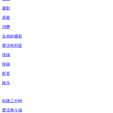
摄影
居家
消费
去他的摄影
爱活电刑室
现场
投稿
影音
娱乐
短路三分钟
爱活角斗场