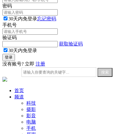
密码
30天内免登录
忘记密码
手机号
验证码
获取验证码
30天内免登录
没有账号? 立即
注册
首页
频道
科技
摄影
影音
电脑
手机