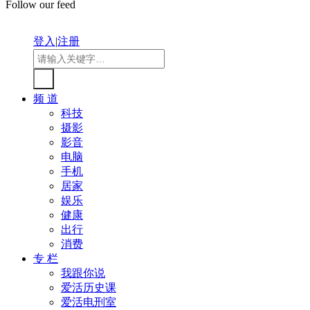
Follow our feed
登入
|
注册
频 道
科技
摄影
影音
电脑
手机
居家
娱乐
健康
出行
消费
专 栏
我跟你说
爱活历史课
爱活电刑室