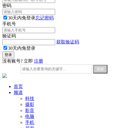
密码
30天内免登录
忘记密码
手机号
验证码
获取验证码
30天内免登录
没有账号? 立即
注册
首页
频道
科技
摄影
影音
电脑
手机