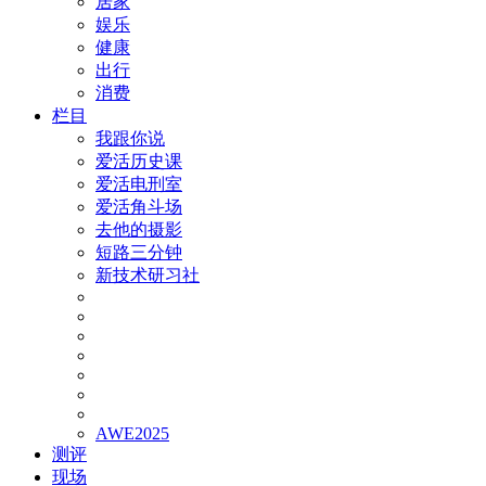
居家
娱乐
健康
出行
消费
栏目
我跟你说
爱活历史课
爱活电刑室
爱活角斗场
去他的摄影
短路三分钟
新技术研习社
AWE2025
测评
现场