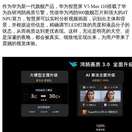
作为华为新一代旗舰产品，华为智慧屏 V5 Max 110搭载了华
为自研鸿鹄画质引擎，凭借华为鸿鹄900旗舰芯片和强大的4T
NPU算力，智慧屏可以实时分析视频画面，识别出主体和背
景，并根据这些信息，精确调节LED灯珠的亮度和液晶分子的
状态，从而画质达到更优表现。这样，无论是明亮的天空、还
是深邃的夜晚，都会被真实、细致地呈现出来，为用户带来了
震撼的视觉体验。