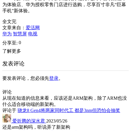
为体验店、华为授权零售门店进行选购，尽享百寸非凡“巨幕
手机”新体验。
全文完
文章来自：
爱活网
华为
智慧屏
电视
0
分享至:
了解更多
发表评论
要发表评论，您必须先
登录
。
评论
从现在知道的信息来看，应该还是ARM架构，除了ARM也没
什么适合移动端的新架构。
评论于
骁龙8 Gen4将两家同时代工 都是3nm但恐怕会抽奖
爱折腾的深水君
2023/05/26
还是arm架构吗，听说弄了新架构