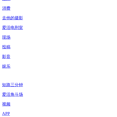
消费
去他的摄影
爱活电刑室
现场
投稿
影音
娱乐
短路三分钟
爱活角斗场
视频
APP