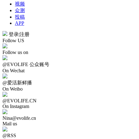
视频
众测
投稿
APP
登录
|
注册
Follow US
Follow us on
@EVOLIFE 公众账号
On Wechat
@爱活新鲜播
On Weibo
@EVOLIFE.CN
On Instagram
Nina@evolife.cn
Mail us
@RSS