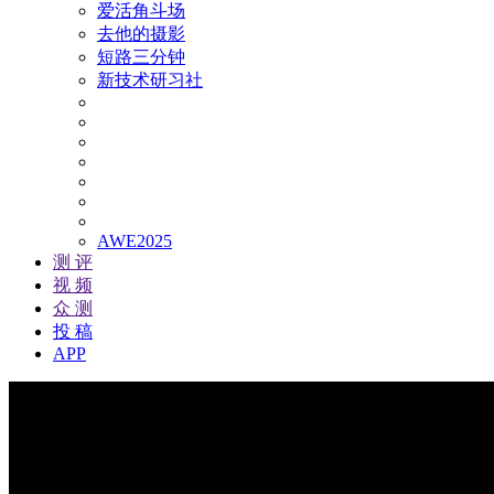
爱活角斗场
去他的摄影
短路三分钟
新技术研习社
AWE2025
测 评
视 频
众 测
投 稿
APP