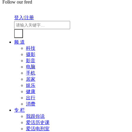
Follow our feed
登入
|
注册
频 道
科技
摄影
影音
电脑
手机
居家
娱乐
健康
出行
消费
专 栏
我跟你说
爱活历史课
爱活电刑室