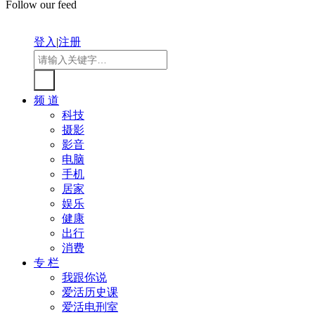
Follow our feed
登入
|
注册
频 道
科技
摄影
影音
电脑
手机
居家
娱乐
健康
出行
消费
专 栏
我跟你说
爱活历史课
爱活电刑室