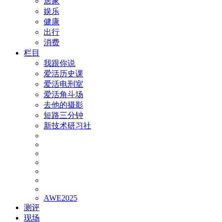
居家
娱乐
健康
出行
消费
栏目
我跟你说
爱活历史课
爱活电刑室
爱活角斗场
去他的摄影
短路三分钟
新技术研习社
AWE2025
测评
现场