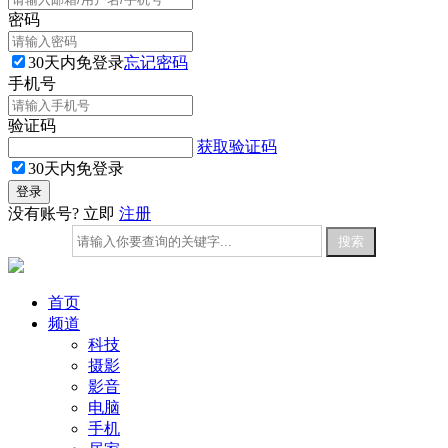
密码
30天内免登录
忘记密码
手机号
验证码
获取验证码
30天内免登录
没有账号? 立即
注册
首页
频道
科技
摄影
影音
电脑
手机