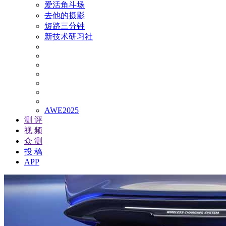
爱活角斗场
去他的摄影
短路三分钟
新技术研习社
AWE2025
测 评
视 频
众 测
投 稿
APP