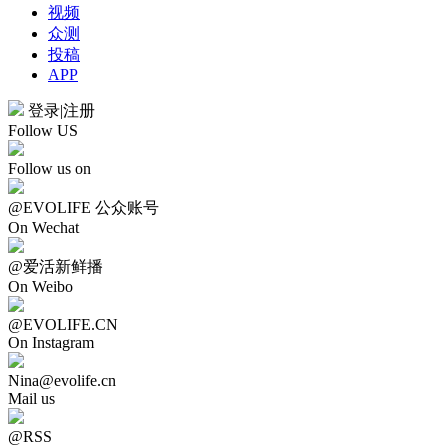
视频
众测
投稿
APP
登录
|
注册
Follow US
Follow us on
@EVOLIFE 公众账号
On Wechat
@爱活新鲜播
On Weibo
@EVOLIFE.CN
On Instagram
Nina@evolife.cn
Mail us
@RSS