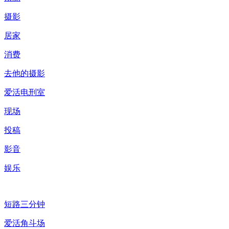
摄影
居家
消费
去他的摄影
爱活电刑室
现场
投稿
影音
娱乐
短路三分钟
爱活角斗场