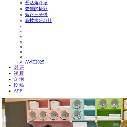
爱活角斗场
去他的摄影
短路三分钟
新技术研习社
AWE2025
测 评
视 频
众 测
投 稿
APP