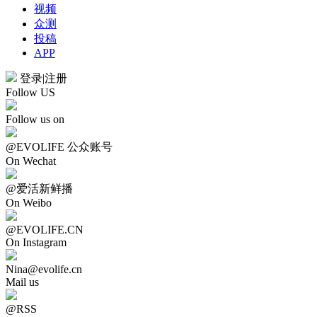
视频
众测
投稿
APP
登录
|
注册
Follow US
Follow us on
@EVOLIFE 公众账号
On Wechat
@爱活新鲜播
On Weibo
@EVOLIFE.CN
On Instagram
Nina@evolife.cn
Mail us
@RSS