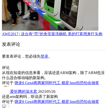
AWE2017 | 这台有“范”的免安装洗碗机 美的打算用来打头炮
发表评论
要发表评论，您必须先
登录
。
评论
从现在知道的信息来看，应该还是ARM架构，除了ARM也没
什么适合移动端的新架构。
评论于
骁龙8 Gen4将两家同时代工 都是3nm但恐怕会抽奖
爱折腾的深水君
2023/05/26
还是arm架构吗，听说弄了新架构
评论于
骁龙8 Gen4将两家同时代工 都是3nm但恐怕会抽奖