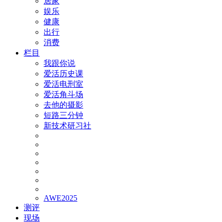
居家
娱乐
健康
出行
消费
栏目
我跟你说
爱活历史课
爱活电刑室
爱活角斗场
去他的摄影
短路三分钟
新技术研习社
AWE2025
测评
现场