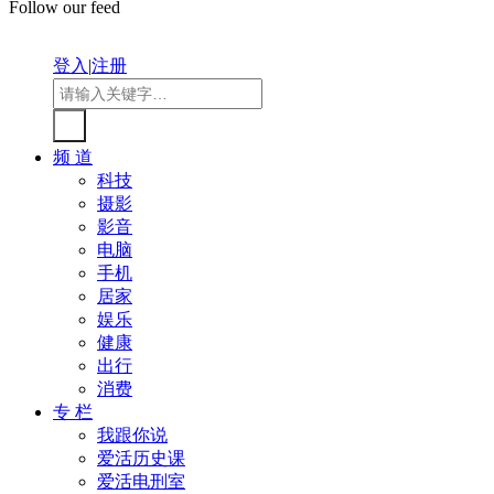
Follow our feed
登入
|
注册
频 道
科技
摄影
影音
电脑
手机
居家
娱乐
健康
出行
消费
专 栏
我跟你说
爱活历史课
爱活电刑室