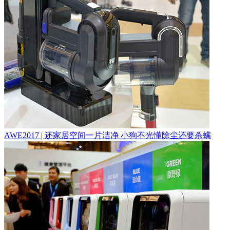
AWE2017 | 还家居空间一片洁净 小狗不光懂除尘还要杀螨