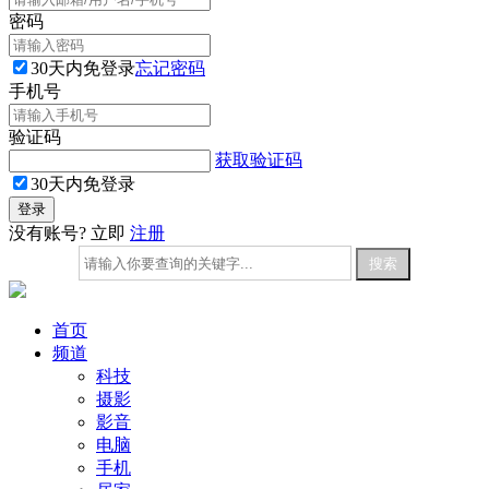
密码
30天内免登录
忘记密码
手机号
验证码
获取验证码
30天内免登录
没有账号? 立即
注册
首页
频道
科技
摄影
影音
电脑
手机