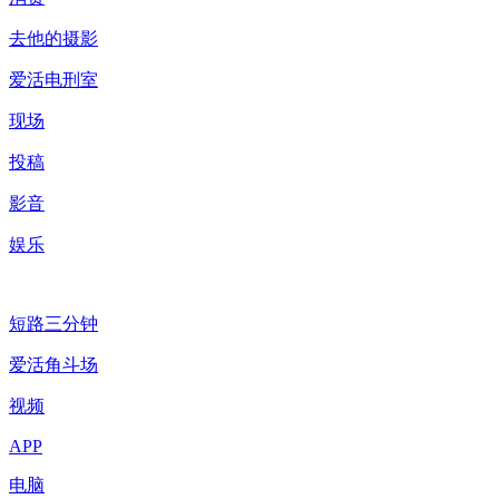
去他的摄影
爱活电刑室
现场
投稿
影音
娱乐
短路三分钟
爱活角斗场
视频
APP
电脑