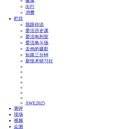
健康
出行
消费
栏目
我跟你说
爱活历史课
爱活电刑室
爱活角斗场
去他的摄影
短路三分钟
新技术研习社
AWE2025
测评
现场
视频
众测