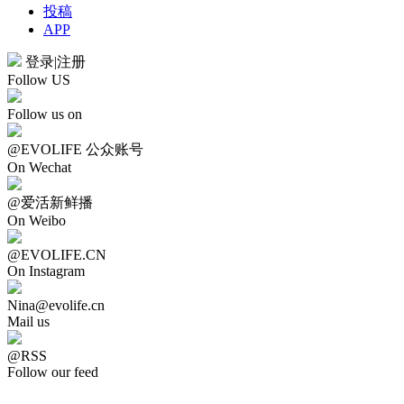
投稿
APP
登录
|
注册
Follow US
Follow us on
@EVOLIFE 公众账号
On Wechat
@爱活新鲜播
On Weibo
@EVOLIFE.CN
On Instagram
Nina@evolife.cn
Mail us
@RSS
Follow our feed