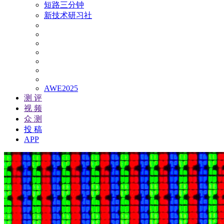
短路三分钟
新技术研习社
AWE2025
测 评
视 频
众 测
投 稿
APP