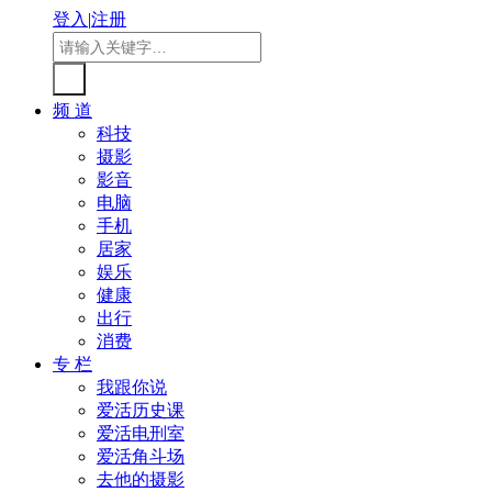
登入
|
注册
频 道
科技
摄影
影音
电脑
手机
居家
娱乐
健康
出行
消费
专 栏
我跟你说
爱活历史课
爱活电刑室
爱活角斗场
去他的摄影