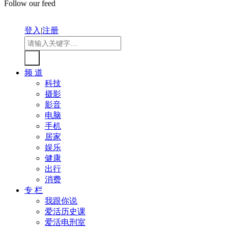
Follow our feed
登入
|
注册
频 道
科技
摄影
影音
电脑
手机
居家
娱乐
健康
出行
消费
专 栏
我跟你说
爱活历史课
爱活电刑室