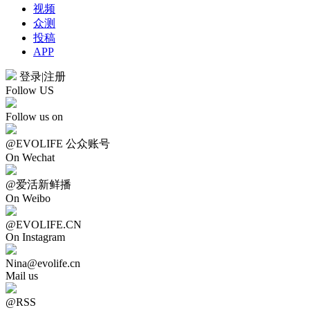
视频
众测
投稿
APP
登录
|
注册
Follow US
Follow us on
@EVOLIFE 公众账号
On Wechat
@爱活新鲜播
On Weibo
@EVOLIFE.CN
On Instagram
Nina@evolife.cn
Mail us
@RSS