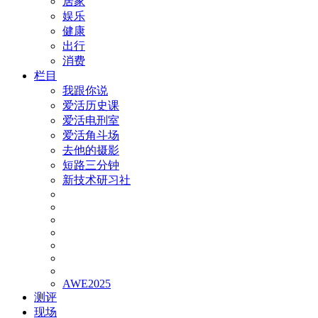
居家
娱乐
健康
出行
消费
栏目
我跟你说
爱活历史课
爱活电刑室
爱活角斗场
去他的摄影
短路三分钟
新技术研习社
AWE2025
测评
现场