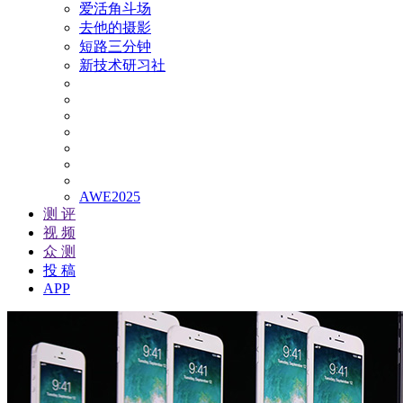
爱活角斗场
去他的摄影
短路三分钟
新技术研习社
AWE2025
测 评
视 频
众 测
投 稿
APP