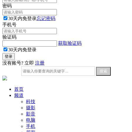
密码
30天内免登录
忘记密码
手机号
验证码
获取验证码
30天内免登录
没有账号? 立即
注册
首页
频道
科技
摄影
影音
电脑
手机