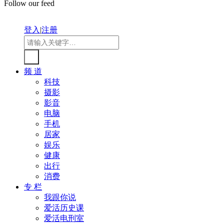
Follow our feed
登入
|
注册
频 道
科技
摄影
影音
电脑
手机
居家
娱乐
健康
出行
消费
专 栏
我跟你说
爱活历史课
爱活电刑室