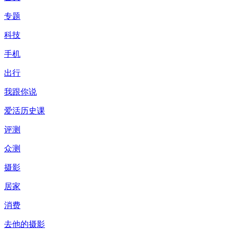
专题
科技
手机
出行
我跟你说
爱活历史课
评测
众测
摄影
居家
消费
去他的摄影