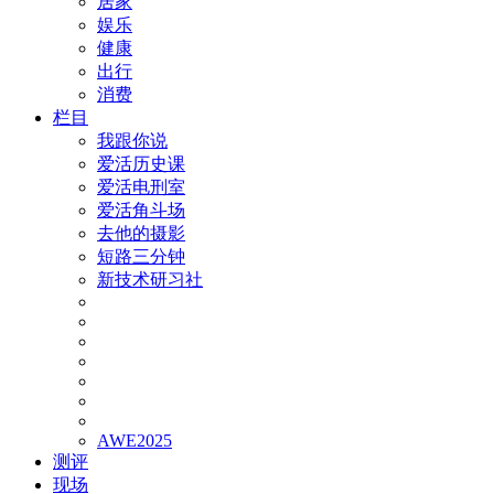
居家
娱乐
健康
出行
消费
栏目
我跟你说
爱活历史课
爱活电刑室
爱活角斗场
去他的摄影
短路三分钟
新技术研习社
AWE2025
测评
现场