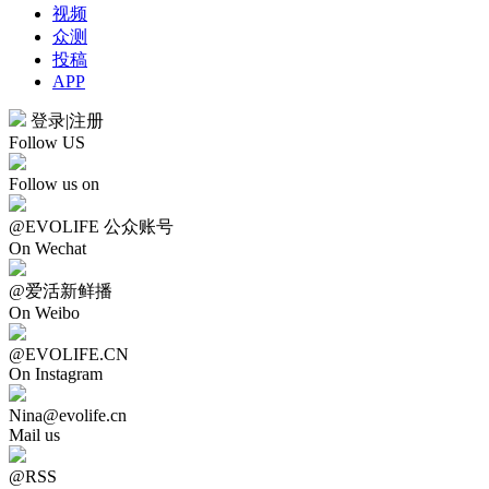
视频
众测
投稿
APP
登录
|
注册
Follow US
Follow us on
@EVOLIFE 公众账号
On Wechat
@爱活新鲜播
On Weibo
@EVOLIFE.CN
On Instagram
Nina@evolife.cn
Mail us
@RSS