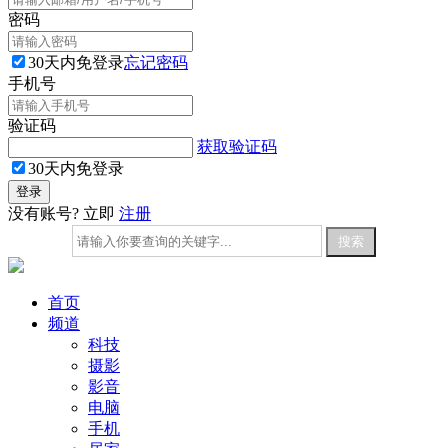
密码
30天内免登录
忘记密码
手机号
验证码
获取验证码
30天内免登录
没有账号? 立即
注册
首页
频道
科技
摄影
影音
电脑
手机