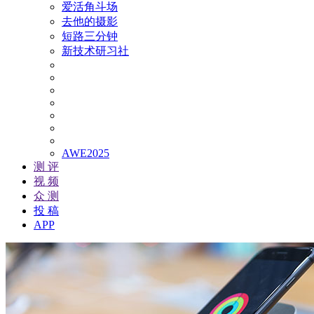
爱活角斗场
去他的摄影
短路三分钟
新技术研习社
AWE2025
测 评
视 频
众 测
投 稿
APP