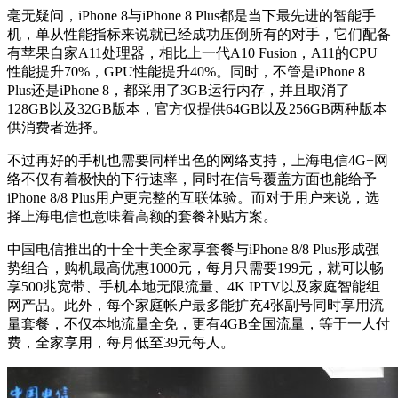
毫无疑问，iPhone 8与iPhone 8 Plus都是当下最先进的智能手
机，单从性能指标来说就已经成功压倒所有的对手，它们配备
有苹果自家A11处理器，相比上一代A10 Fusion，A11的CPU
性能提升70%，GPU性能提升40%。同时，不管是iPhone 8
Plus还是iPhone 8，都采用了3GB运行内存，并且取消了
128GB以及32GB版本，官方仅提供64GB以及256GB两种版本
供消费者选择。
不过再好的手机也需要同样出色的网络支持，上海电信4G+网
络不仅有着极快的下行速率，同时在信号覆盖方面也能给予
iPhone 8/8 Plus用户更完整的互联体验。而对于用户来说，选
择上海电信也意味着高额的套餐补贴方案。
中国电信推出的十全十美全家享套餐与iPhone 8/8 Plus形成强
势组合，购机最高优惠1000元，每月只需要199元，就可以畅
享500兆宽带、手机本地无限流量、4K IPTV以及家庭智能组
网产品。此外，每个家庭帐户最多能扩充4张副号同时享用流
量套餐，不仅本地流量全免，更有4GB全国流量，等于一人付
费，全家享用，每月低至39元每人。