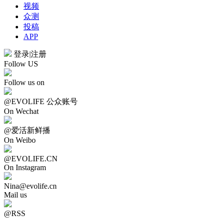
视频
众测
投稿
APP
登录
|
注册
Follow US
Follow us on
@EVOLIFE 公众账号
On Wechat
@爱活新鲜播
On Weibo
@EVOLIFE.CN
On Instagram
Nina@evolife.cn
Mail us
@RSS