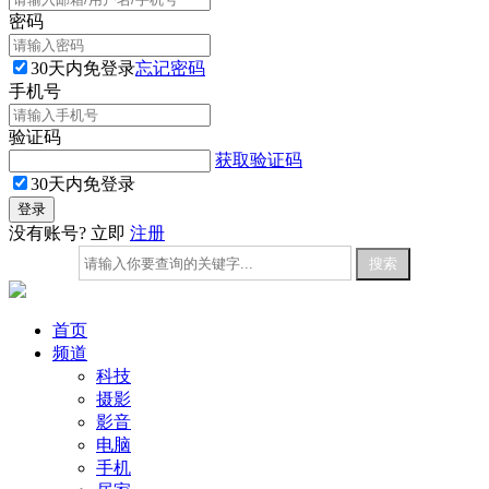
密码
30天内免登录
忘记密码
手机号
验证码
获取验证码
30天内免登录
没有账号? 立即
注册
首页
频道
科技
摄影
影音
电脑
手机