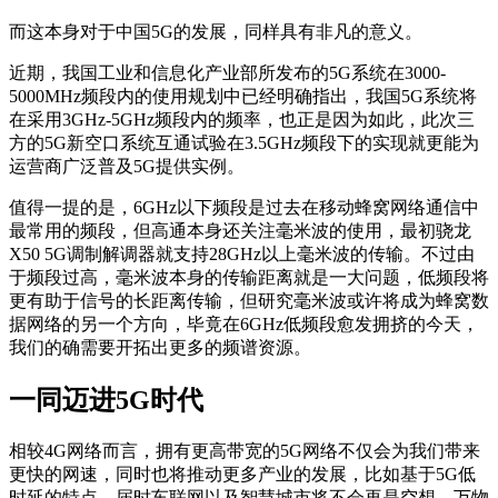
而这本身对于中国5G的发展，同样具有非凡的意义。
近期，我国工业和信息化产业部所发布的5G系统在3000-
5000MHz频段内的使用规划中已经明确指出，我国5G系统将
在采用3GHz-5GHz频段内的频率，也正是因为如此，此次三
方的5G新空口系统互通试验在3.5GHz频段下的实现就更能为
运营商广泛普及5G提供实例。
值得一提的是，6GHz以下频段是过去在移动蜂窝网络通信中
最常用的频段，但高通本身还关注毫米波的使用，最初骁龙
X50 5G调制解调器就支持28GHz以上毫米波的传输。不过由
于频段过高，毫米波本身的传输距离就是一大问题，低频段将
更有助于信号的长距离传输，但研究毫米波或许将成为蜂窝数
据网络的另一个方向，毕竟在6GHz低频段愈发拥挤的今天，
我们的确需要开拓出更多的频谱资源。
一同迈进5G时代
相较4G网络而言，拥有更高带宽的5G网络不仅会为我们带来
更快的网速，同时也将推动更多产业的发展，比如基于5G低
时延的特点，届时车联网以及智慧城市将不会再是空想，万物