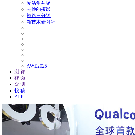
爱活角斗场
去他的摄影
短路三分钟
新技术研习社
AWE2025
测 评
视 频
众 测
投 稿
APP