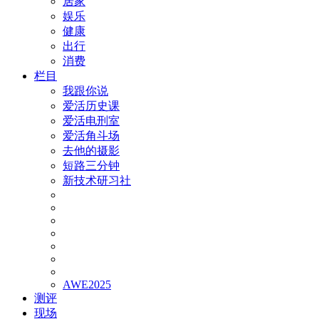
居家
娱乐
健康
出行
消费
栏目
我跟你说
爱活历史课
爱活电刑室
爱活角斗场
去他的摄影
短路三分钟
新技术研习社
AWE2025
测评
现场