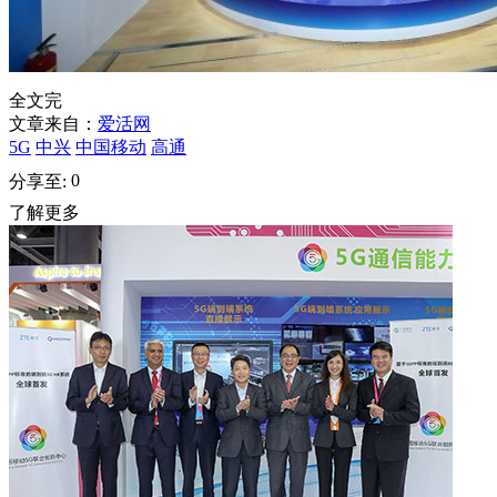
全文完
文章来自：
爱活网
5G
中兴
中国移动
高通
0
分享至:
了解更多