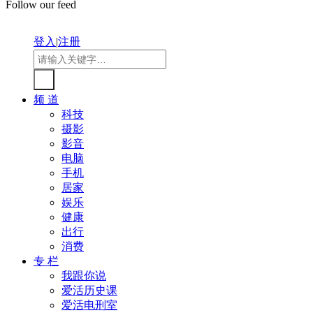
Follow our feed
登入
|
注册
频 道
科技
摄影
影音
电脑
手机
居家
娱乐
健康
出行
消费
专 栏
我跟你说
爱活历史课
爱活电刑室