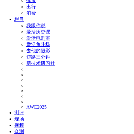
健康
出行
消费
栏目
我跟你说
爱活历史课
爱活电刑室
爱活角斗场
去他的摄影
短路三分钟
新技术研习社
AWE2025
测评
现场
视频
众测