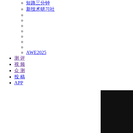
短路三分钟
新技术研习社
AWE2025
测 评
视 频
众 测
投 稿
APP