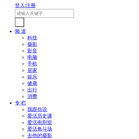
登入
|
注册
频 道
科技
摄影
影音
电脑
手机
居家
娱乐
健康
出行
消费
专 栏
我跟你说
爱活历史课
爱活电刑室
爱活角斗场
去他的摄影