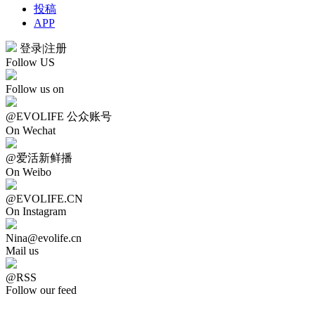
投稿
APP
登录
|
注册
Follow US
Follow us on
@EVOLIFE 公众账号
On Wechat
@爱活新鲜播
On Weibo
@EVOLIFE.CN
On Instagram
Nina@evolife.cn
Mail us
@RSS
Follow our feed