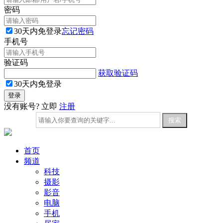
密码
30天内免登录
忘记密码
手机号
验证码
获取验证码
30天内免登录
没有账号? 立即
注册
首页
频道
科技
摄影
影音
电脑
手机