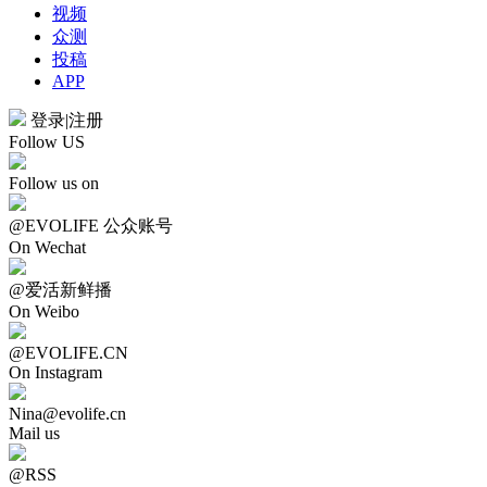
视频
众测
投稿
APP
登录
|
注册
Follow US
Follow us on
@EVOLIFE 公众账号
On Wechat
@爱活新鲜播
On Weibo
@EVOLIFE.CN
On Instagram
Nina@evolife.cn
Mail us
@RSS