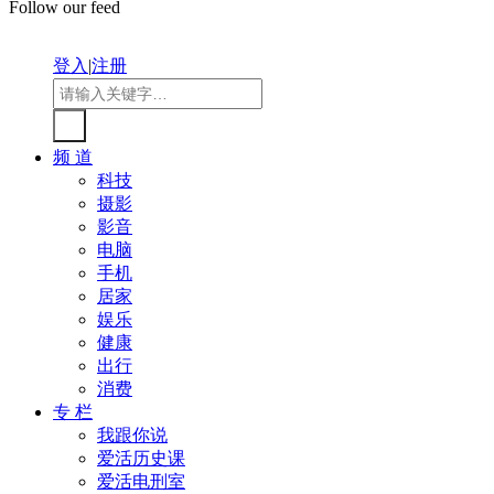
Follow our feed
登入
|
注册
频 道
科技
摄影
影音
电脑
手机
居家
娱乐
健康
出行
消费
专 栏
我跟你说
爱活历史课
爱活电刑室