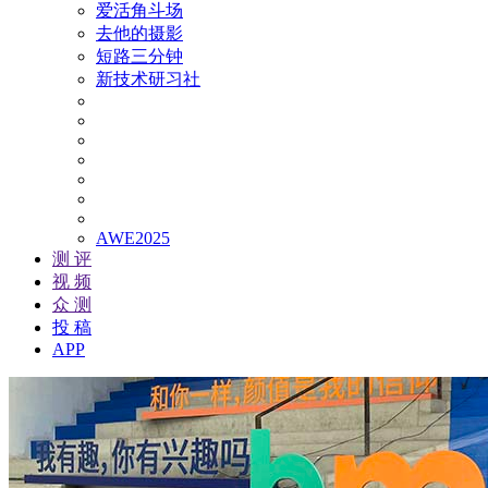
爱活角斗场
去他的摄影
短路三分钟
新技术研习社
AWE2025
测 评
视 频
众 测
投 稿
APP