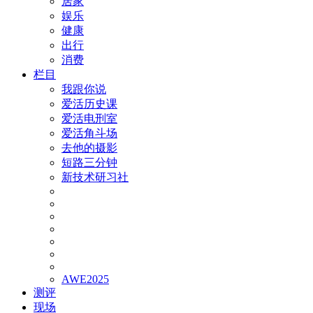
居家
娱乐
健康
出行
消费
栏目
我跟你说
爱活历史课
爱活电刑室
爱活角斗场
去他的摄影
短路三分钟
新技术研习社
AWE2025
测评
现场