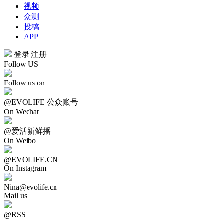
视频
众测
投稿
APP
登录
|
注册
Follow US
Follow us on
@EVOLIFE 公众账号
On Wechat
@爱活新鲜播
On Weibo
@EVOLIFE.CN
On Instagram
Nina@evolife.cn
Mail us
@RSS