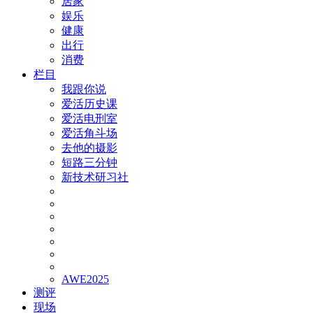
居家
娱乐
健康
出行
消费
栏目
我跟你说
爱活历史课
爱活电刑室
爱活角斗场
去他的摄影
短路三分钟
新技术研习社
AWE2025
测评
现场