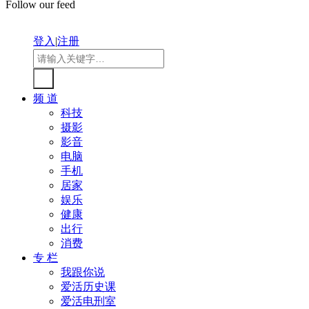
Follow our feed
登入
|
注册
频 道
科技
摄影
影音
电脑
手机
居家
娱乐
健康
出行
消费
专 栏
我跟你说
爱活历史课
爱活电刑室