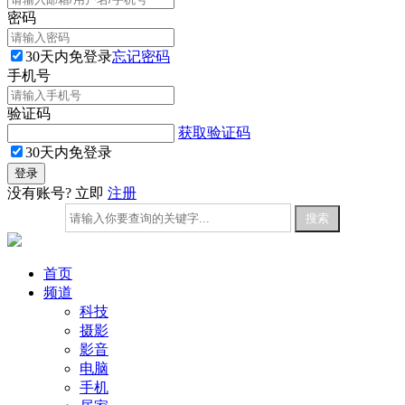
密码
30天内免登录
忘记密码
手机号
验证码
获取验证码
30天内免登录
没有账号? 立即
注册
首页
频道
科技
摄影
影音
电脑
手机