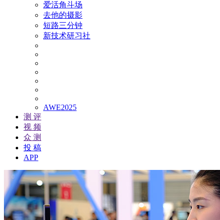
爱活角斗场
去他的摄影
短路三分钟
新技术研习社
AWE2025
测 评
视 频
众 测
投 稿
APP