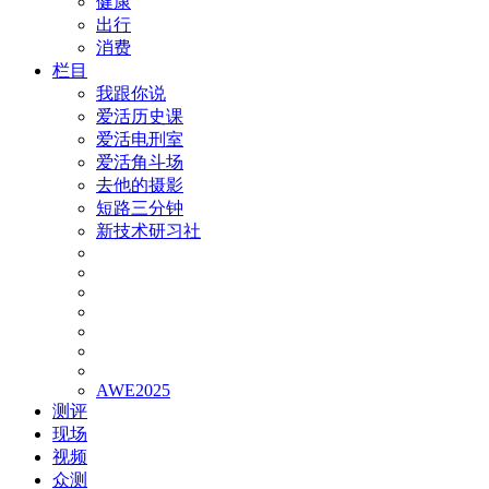
健康
出行
消费
栏目
我跟你说
爱活历史课
爱活电刑室
爱活角斗场
去他的摄影
短路三分钟
新技术研习社
AWE2025
测评
现场
视频
众测