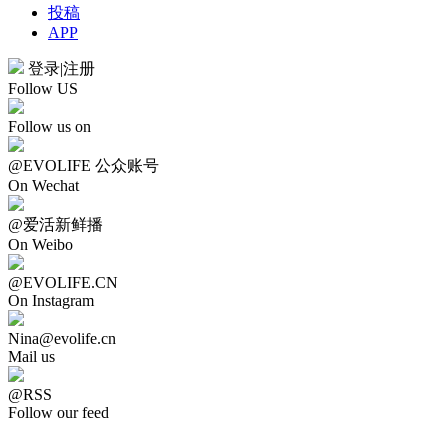
投稿
APP
登录
|
注册
Follow US
Follow us on
@EVOLIFE 公众账号
On Wechat
@爱活新鲜播
On Weibo
@EVOLIFE.CN
On Instagram
Nina@evolife.cn
Mail us
@RSS
Follow our feed