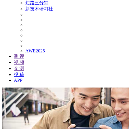
短路三分钟
新技术研习社
AWE2025
测 评
视 频
众 测
投 稿
APP