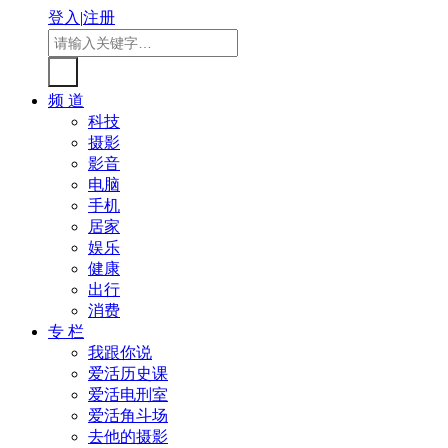
登入
|
注册
频 道
科技
摄影
影音
电脑
手机
居家
娱乐
健康
出行
消费
专 栏
我跟你说
爱活历史课
爱活电刑室
爱活角斗场
去他的摄影