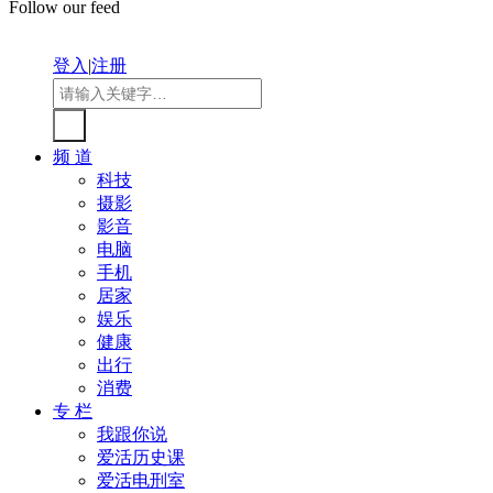
Follow our feed
登入
|
注册
频 道
科技
摄影
影音
电脑
手机
居家
娱乐
健康
出行
消费
专 栏
我跟你说
爱活历史课
爱活电刑室