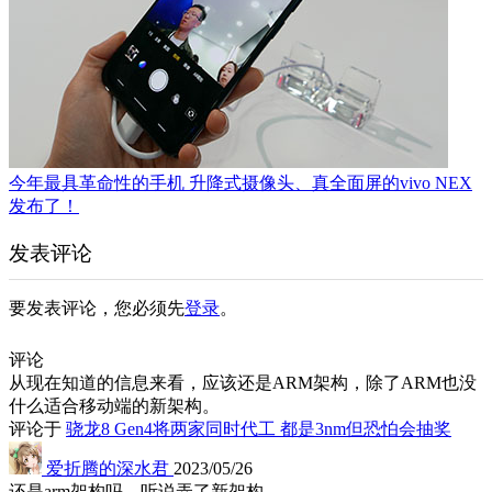
今年最具革命性的手机 升降式摄像头、真全面屏的vivo NEX
发布了！
发表评论
要发表评论，您必须先
登录
。
评论
从现在知道的信息来看，应该还是ARM架构，除了ARM也没
什么适合移动端的新架构。
评论于
骁龙8 Gen4将两家同时代工 都是3nm但恐怕会抽奖
爱折腾的深水君
2023/05/26
还是arm架构吗，听说弄了新架构