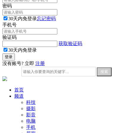
密码
30天内免登录
忘记密码
手机号
验证码
获取验证码
30天内免登录
没有账号? 立即
注册
首页
频道
科技
摄影
影音
电脑
手机