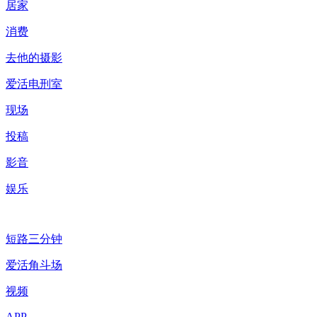
居家
消费
去他的摄影
爱活电刑室
现场
投稿
影音
娱乐
短路三分钟
爱活角斗场
视频
APP