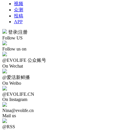
视频
众测
投稿
APP
登录
|
注册
Follow US
Follow us on
@EVOLIFE 公众账号
On Wechat
@爱活新鲜播
On Weibo
@EVOLIFE.CN
On Instagram
Nina@evolife.cn
Mail us
@RSS