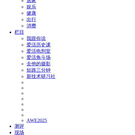
居家
娱乐
健康
出行
消费
栏目
我跟你说
爱活历史课
爱活电刑室
爱活角斗场
去他的摄影
短路三分钟
新技术研习社
AWE2025
测评
现场