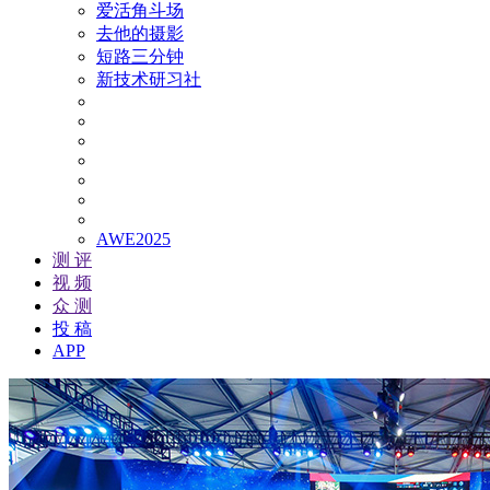
爱活角斗场
去他的摄影
短路三分钟
新技术研习社
AWE2025
测 评
视 频
众 测
投 稿
APP