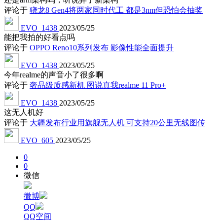
评论于
骁龙8 Gen4将两家同时代工 都是3nm但恐怕会抽奖
EVO_1438
2023/05/25
能把我拍的好看点吗
评论于
OPPO Reno10系列发布 影像性能全面提升
EVO_1438
2023/05/25
今年realme的声音小了很多啊
评论于
奢品级质感新机 图说真我realme 11 Pro+
EVO_1438
2023/05/25
这无人机好
评论于
大疆发布行业用旗舰无人机 可支持20公里无线图传
EVO_605
2023/05/25
0
0
微信
微博
QQ
QQ空间