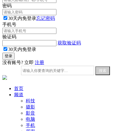
密码
30天内免登录
忘记密码
手机号
验证码
获取验证码
30天内免登录
没有账号? 立即
注册
首页
频道
科技
摄影
影音
电脑
手机