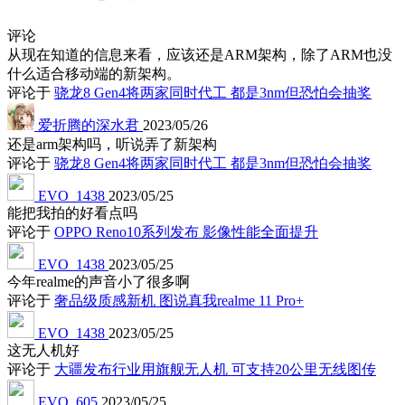
评论
从现在知道的信息来看，应该还是ARM架构，除了ARM也没
什么适合移动端的新架构。
评论于
骁龙8 Gen4将两家同时代工 都是3nm但恐怕会抽奖
爱折腾的深水君
2023/05/26
还是arm架构吗，听说弄了新架构
评论于
骁龙8 Gen4将两家同时代工 都是3nm但恐怕会抽奖
EVO_1438
2023/05/25
能把我拍的好看点吗
评论于
OPPO Reno10系列发布 影像性能全面提升
EVO_1438
2023/05/25
今年realme的声音小了很多啊
评论于
奢品级质感新机 图说真我realme 11 Pro+
EVO_1438
2023/05/25
这无人机好
评论于
大疆发布行业用旗舰无人机 可支持20公里无线图传
EVO_605
2023/05/25