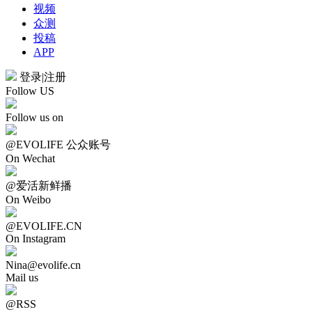
视频
众测
投稿
APP
登录
|
注册
Follow US
Follow us on
@EVOLIFE 公众账号
On Wechat
@爱活新鲜播
On Weibo
@EVOLIFE.CN
On Instagram
Nina@evolife.cn
Mail us
@RSS