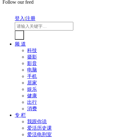
Follow our feed
登入
|
注册
频 道
科技
摄影
影音
电脑
手机
居家
娱乐
健康
出行
消费
专 栏
我跟你说
爱活历史课
爱活电刑室