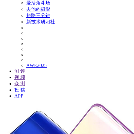
爱活角斗场
去他的摄影
短路三分钟
新技术研习社
AWE2025
测 评
视 频
众 测
投 稿
APP