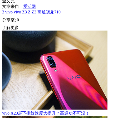
全文完
文章来自：
爱活网
3
vivo
vivo Z3
Z
Z3
高通骁龙710
0
分享至:
了解更多
vivo X23屏下指纹速度大提升？高通功不可没！