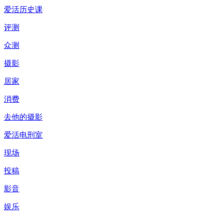
爱活历史课
评测
众测
摄影
居家
消费
去他的摄影
爱活电刑室
现场
投稿
影音
娱乐