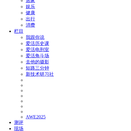
居家
娱乐
健康
出行
消费
栏目
我跟你说
爱活历史课
爱活电刑室
爱活角斗场
去他的摄影
短路三分钟
新技术研习社
AWE2025
测评
现场