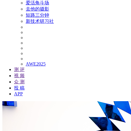
爱活角斗场
去他的摄影
短路三分钟
新技术研习社
AWE2025
测 评
视 频
众 测
投 稿
APP