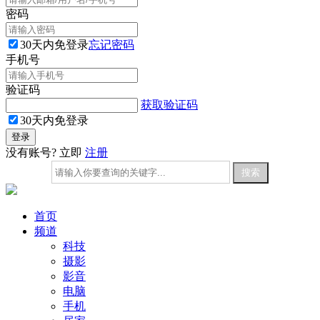
密码
30天内免登录
忘记密码
手机号
验证码
获取验证码
30天内免登录
没有账号? 立即
注册
首页
频道
科技
摄影
影音
电脑
手机