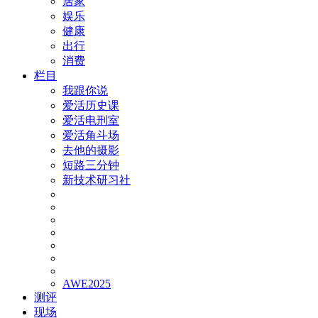
居家
娱乐
健康
出行
消费
栏目
我跟你说
爱活历史课
爱活电刑室
爱活角斗场
去他的摄影
短路三分钟
新技术研习社
AWE2025
测评
现场