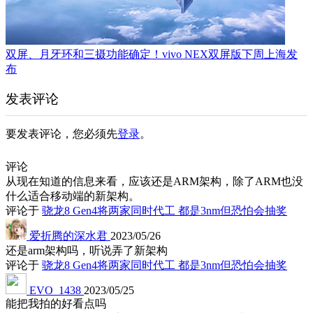
双屏、月牙环和三摄功能确定！vivo NEX双屏版下周上海发
布
发表评论
要发表评论，您必须先
登录
。
评论
从现在知道的信息来看，应该还是ARM架构，除了ARM也没
什么适合移动端的新架构。
评论于
骁龙8 Gen4将两家同时代工 都是3nm但恐怕会抽奖
爱折腾的深水君
2023/05/26
还是arm架构吗，听说弄了新架构
评论于
骁龙8 Gen4将两家同时代工 都是3nm但恐怕会抽奖
EVO_1438
2023/05/25
能把我拍的好看点吗