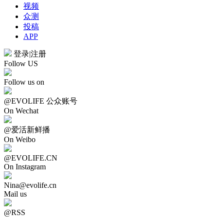
视频
众测
投稿
APP
登录
|
注册
Follow US
Follow us on
@EVOLIFE 公众账号
On Wechat
@爱活新鲜播
On Weibo
@EVOLIFE.CN
On Instagram
Nina@evolife.cn
Mail us
@RSS