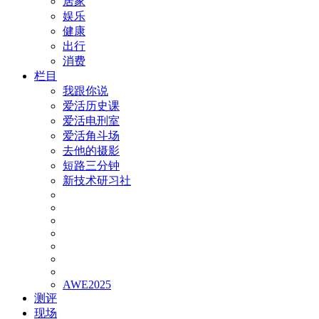
居家
娱乐
健康
出行
消费
栏目
我跟你说
爱活历史课
爱活电刑室
爱活角斗场
去他的摄影
短路三分钟
新技术研习社
AWE2025
测评
现场