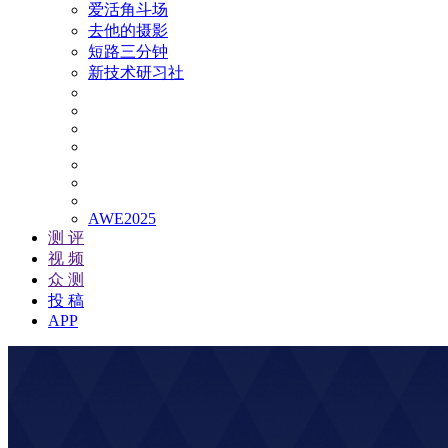
爱活角斗场
去他的摄影
短路三分钟
新技术研习社
AWE2025
测 评
视 频
众 测
投 稿
APP