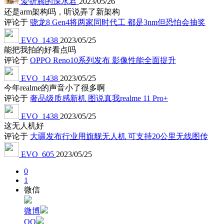
爱折腾的深水君
2023/05/26
还是arm架构吗，听说弄了新架构
评论于
骁龙8 Gen4将两家同时代工 都是3nm但恐怕会抽奖
EVO_1438
2023/05/25
能把我拍的好看点吗
评论于
OPPO Reno10系列发布 影像性能全面提升
EVO_1438
2023/05/25
今年realme的声音小了很多啊
评论于
奢品级质感新机 图说真我realme 11 Pro+
EVO_1438
2023/05/25
这无人机好
评论于
大疆发布行业用旗舰无人机 可支持20公里无线图传
EVO_605
2023/05/25
0
1
微信
微博
QQ