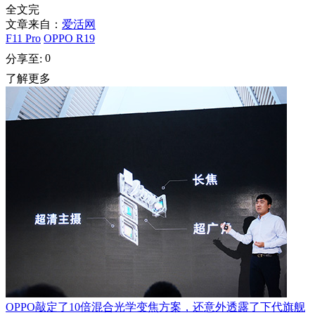
全文完
文章来自：
爱活网
F11 Pro
OPPO R19
0
分享至:
了解更多
OPPO敲定了10倍混合光学变焦方案，还意外透露了下代旗舰