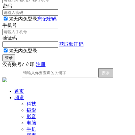
密码
30天内免登录
忘记密码
手机号
验证码
获取验证码
30天内免登录
没有账号? 立即
注册
首页
频道
科技
摄影
影音
电脑
手机