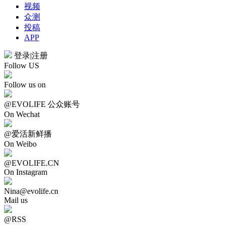
视频
众测
投稿
APP
登录
|
注册
Follow US
Follow us on
@EVOLIFE 公众账号
On Wechat
@爱活新鲜播
On Weibo
@EVOLIFE.CN
On Instagram
Nina@evolife.cn
Mail us
@RSS