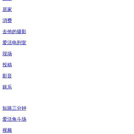
居家
消费
去他的摄影
爱活电刑室
现场
投稿
影音
娱乐
短路三分钟
爱活角斗场
视频