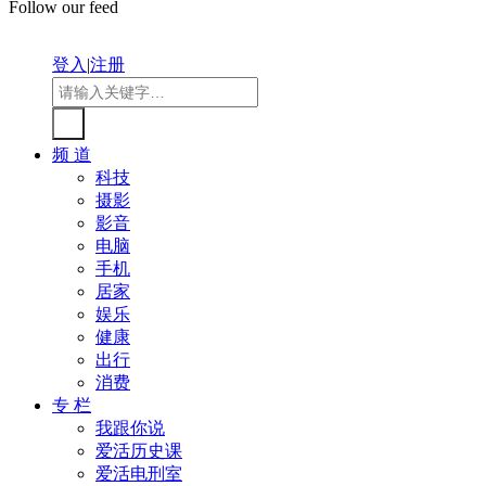
Follow our feed
登入
|
注册
频 道
科技
摄影
影音
电脑
手机
居家
娱乐
健康
出行
消费
专 栏
我跟你说
爱活历史课
爱活电刑室