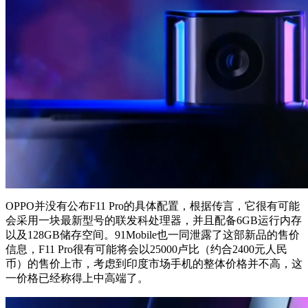
OPPO并没有公布F11 Pro的具体配置，根据传言，它很有可能
会采用一块最新型号的联发科处理器，并且配备6GB运行内存
以及128GB储存空间。91Mobile也一同泄露了这部新品的售价
信息，F11 Pro很有可能将会以25000卢比（约合2400元人民
币）的售价上市，考虑到印度市场手机的整体价格并不高，这
一价格已经称得上中高端了。