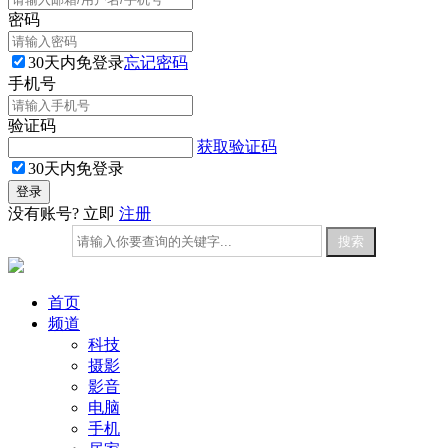
密码
30天内免登录
忘记密码
手机号
验证码
获取验证码
30天内免登录
没有账号? 立即
注册
首页
频道
科技
摄影
影音
电脑
手机