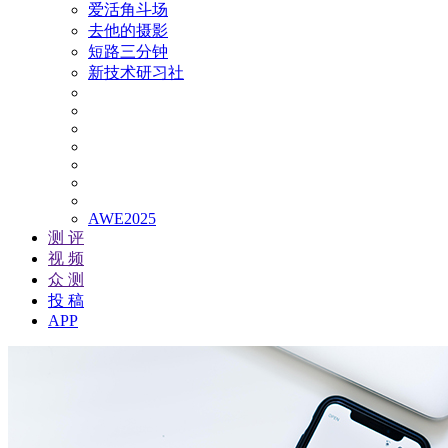
爱活角斗场
去他的摄影
短路三分钟
新技术研习社
AWE2025
测 评
视 频
众 测
投 稿
APP