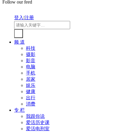
Follow our feed
登入
|
注册
频 道
科技
摄影
影音
电脑
手机
居家
娱乐
健康
出行
消费
专 栏
我跟你说
爱活历史课
爱活电刑室