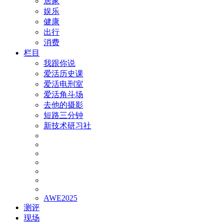
居家
娱乐
健康
出行
消费
栏目
我跟你说
爱活历史课
爱活电刑室
爱活角斗场
去他的摄影
短路三分钟
新技术研习社
AWE2025
测评
现场