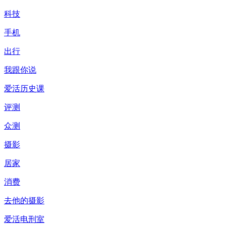
科技
手机
出行
我跟你说
爱活历史课
评测
众测
摄影
居家
消费
去他的摄影
爱活电刑室