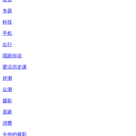
专题
科技
手机
出行
我跟你说
爱活历史课
评测
众测
摄影
居家
消费
去他的摄影