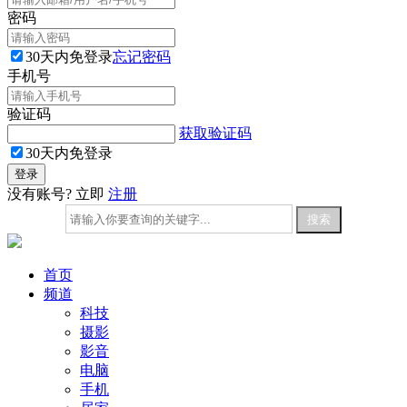
密码
30天内免登录
忘记密码
手机号
验证码
获取验证码
30天内免登录
没有账号? 立即
注册
首页
频道
科技
摄影
影音
电脑
手机