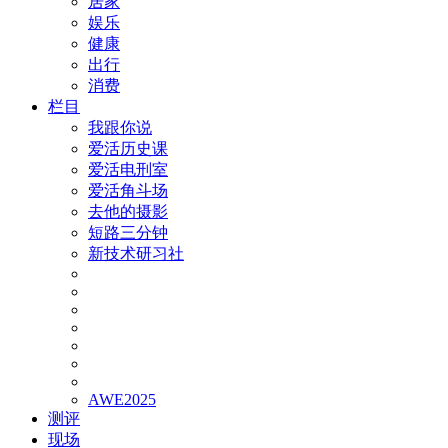
居家
娱乐
健康
出行
消费
栏目
我跟你说
爱活历史课
爱活电刑室
爱活角斗场
去他的摄影
短路三分钟
新技术研习社
AWE2025
测评
现场