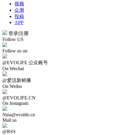
视频
众测
投稿
APP
登录
|
注册
Follow US
Follow us on
@EVOLIFE 公众账号
On Wechat
@爱活新鲜播
On Weibo
@EVOLIFE.CN
On Instagram
Nina@evolife.cn
Mail us
@RSS