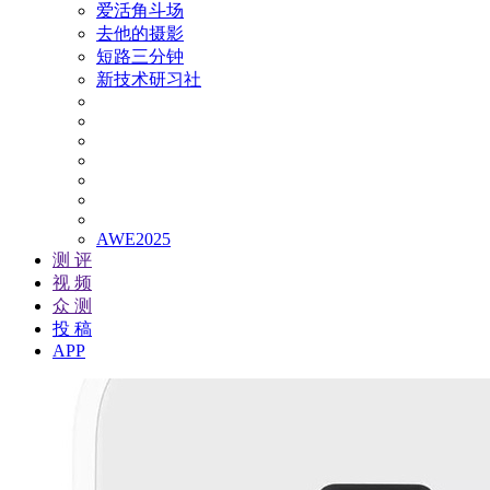
爱活角斗场
去他的摄影
短路三分钟
新技术研习社
AWE2025
测 评
视 频
众 测
投 稿
APP