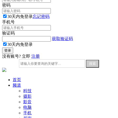
密码
30天内免登录
忘记密码
手机号
验证码
获取验证码
30天内免登录
没有账号? 立即
注册
首页
频道
科技
摄影
影音
电脑
手机