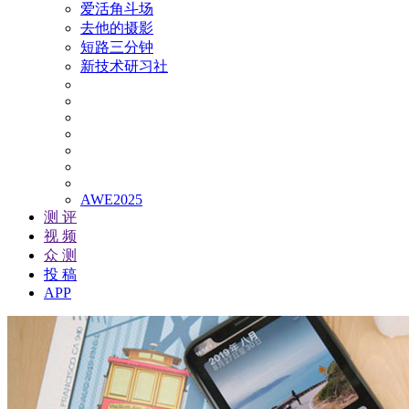
爱活角斗场
去他的摄影
短路三分钟
新技术研习社
AWE2025
测 评
视 频
众 测
投 稿
APP