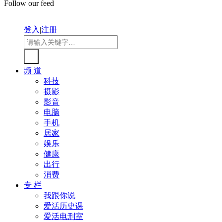
Follow our feed
登入
|
注册
频 道
科技
摄影
影音
电脑
手机
居家
娱乐
健康
出行
消费
专 栏
我跟你说
爱活历史课
爱活电刑室