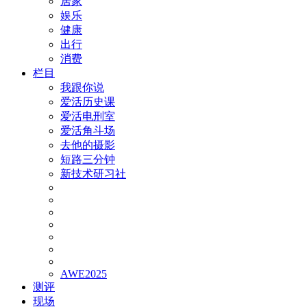
居家
娱乐
健康
出行
消费
栏目
我跟你说
爱活历史课
爱活电刑室
爱活角斗场
去他的摄影
短路三分钟
新技术研习社
AWE2025
测评
现场