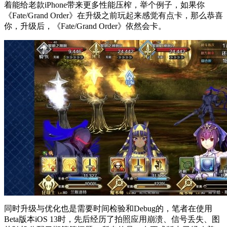
着能给老款iPhone带来更多性能压榨，举个例子，如果你
《Fate/Grand Order》在升级之前玩起来感觉有点卡，那么恭喜
你，升级后，《Fate/Grand Order》依然会卡。
同时升级与优化也是需要时间检验和Debug的，笔者在使用
Beta版本iOS 13时，先后经历了拍照应用崩溃、信号丢失、图