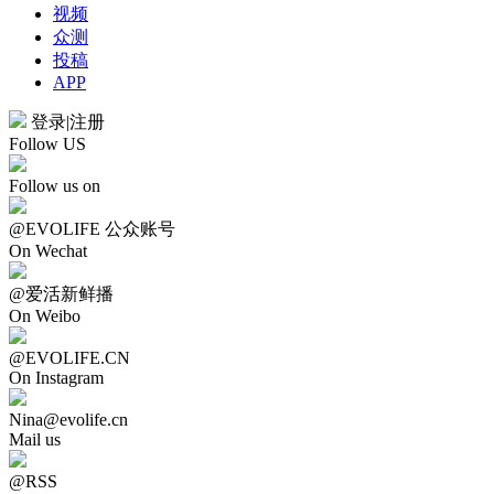
视频
众测
投稿
APP
登录
|
注册
Follow US
Follow us on
@EVOLIFE 公众账号
On Wechat
@爱活新鲜播
On Weibo
@EVOLIFE.CN
On Instagram
Nina@evolife.cn
Mail us
@RSS