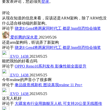
要发表评论，您必须先
登录
。
评论
从现在知道的信息来看，应该还是ARM架构，除了ARM也没
什么适合移动端的新架构。
评论于
骁龙8 Gen4将两家同时代工 都是3nm但恐怕会抽奖
爱折腾的深水君
2023/05/26
还是arm架构吗，听说弄了新架构
评论于
骁龙8 Gen4将两家同时代工 都是3nm但恐怕会抽奖
EVO_1438
2023/05/25
能把我拍的好看点吗
评论于
OPPO Reno10系列发布 影像性能全面提升
EVO_1438
2023/05/25
今年realme的声音小了很多啊
评论于
奢品级质感新机 图说真我realme 11 Pro+
EVO_1438
2023/05/25
这无人机好
评论于
大疆发布行业用旗舰无人机 可支持20公里无线图传