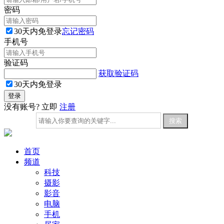
密码
30天内免登录
忘记密码
手机号
验证码
获取验证码
30天内免登录
没有账号? 立即
注册
首页
频道
科技
摄影
影音
电脑
手机