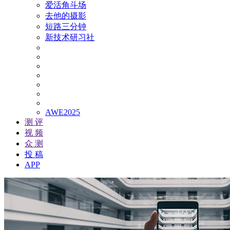
爱活角斗场
去他的摄影
短路三分钟
新技术研习社
AWE2025
测 评
视 频
众 测
投 稿
APP