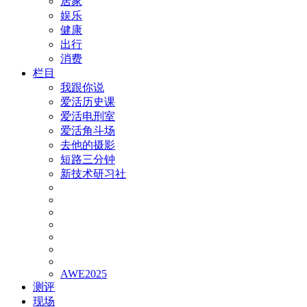
居家
娱乐
健康
出行
消费
栏目
我跟你说
爱活历史课
爱活电刑室
爱活角斗场
去他的摄影
短路三分钟
新技术研习社
AWE2025
测评
现场