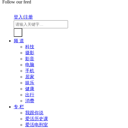
Follow our feed
登入
|
注册
频 道
科技
摄影
影音
电脑
手机
居家
娱乐
健康
出行
消费
专 栏
我跟你说
爱活历史课
爱活电刑室