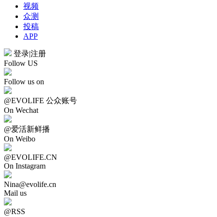
视频
众测
投稿
APP
登录
|
注册
Follow US
Follow us on
@EVOLIFE 公众账号
On Wechat
@爱活新鲜播
On Weibo
@EVOLIFE.CN
On Instagram
Nina@evolife.cn
Mail us
@RSS