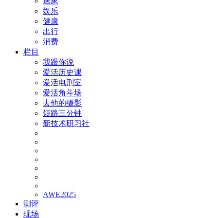
居家
娱乐
健康
出行
消费
栏目
我跟你说
爱活历史课
爱活电刑室
爱活角斗场
去他的摄影
短路三分钟
新技术研习社
AWE2025
测评
现场