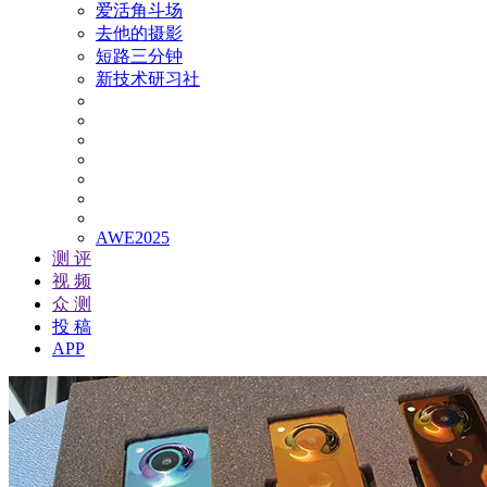
爱活角斗场
去他的摄影
短路三分钟
新技术研习社
AWE2025
测 评
视 频
众 测
投 稿
APP