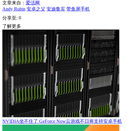
文章来自：
爱活网
Andy Rubin
安卓之父
安迪鲁宾
带鱼屏手机
0
分享至:
了解更多
NVIDIA坐不住了 GeForce Now云游戏不日将支持安卓手机