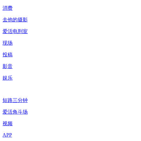
消费
去他的摄影
爱活电刑室
现场
投稿
影音
娱乐
短路三分钟
爱活角斗场
视频
APP