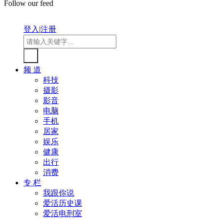
Follow our feed
登入
|
注册
频 道
科技
摄影
影音
电脑
手机
居家
娱乐
健康
出行
消费
专 栏
我跟你说
爱活历史课
爱活电刑室