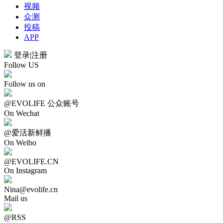
视频
众测
投稿
APP
登录
|
注册
Follow US
Follow us on
@EVOLIFE 公众账号
On Wechat
@爱活新鲜播
On Weibo
@EVOLIFE.CN
On Instagram
Nina@evolife.cn
Mail us
@RSS