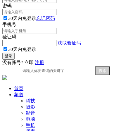
密码
30天内免登录
忘记密码
手机号
验证码
获取验证码
30天内免登录
没有账号? 立即
注册
首页
频道
科技
摄影
影音
电脑
手机