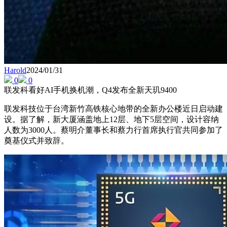
Harold
2024/01/31
0
0
联发科看好AI手机换机潮，Q4发布全新天玑9400
联发科技位于台湾新竹高铁核心地带的全新办公楼近日启动建
设。据了解，新大厦涵盖地上12层、地下5层空间，设计容纳
人数为3000人。蔡明介董事长和蔡力行首席执行官共同参加了
奠基仪式并致辞。