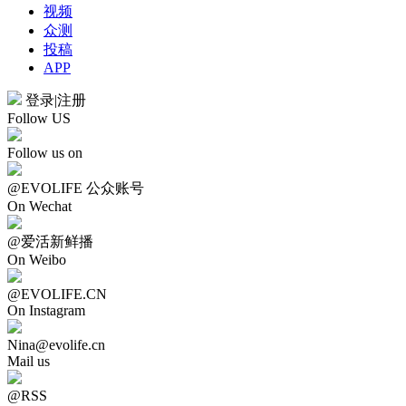
视频
众测
投稿
APP
登录
|
注册
Follow US
Follow us on
@EVOLIFE 公众账号
On Wechat
@爱活新鲜播
On Weibo
@EVOLIFE.CN
On Instagram
Nina@evolife.cn
Mail us
@RSS