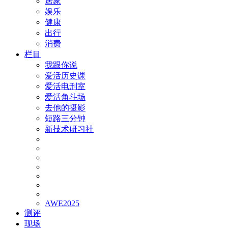
居家
娱乐
健康
出行
消费
栏目
我跟你说
爱活历史课
爱活电刑室
爱活角斗场
去他的摄影
短路三分钟
新技术研习社
AWE2025
测评
现场