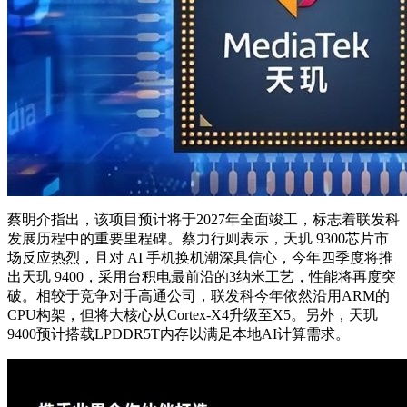
蔡明介指出，该项目预计将于2027年全面竣工，标志着联发科
发展历程中的重要里程碑。蔡力行则表示，天玑 9300芯片市
场反应热烈，且对 AI 手机换机潮深具信心，今年四季度将推
出天玑 9400，采用台积电最前沿的3纳米工艺，性能将再度突
破。相较于竞争对手高通公司，联发科今年依然沿用ARM的
CPU构架，但将大核心从Cortex-X4升级至X5。另外，天玑
9400预计搭载LPDDR5T内存以满足本地AI计算需求。