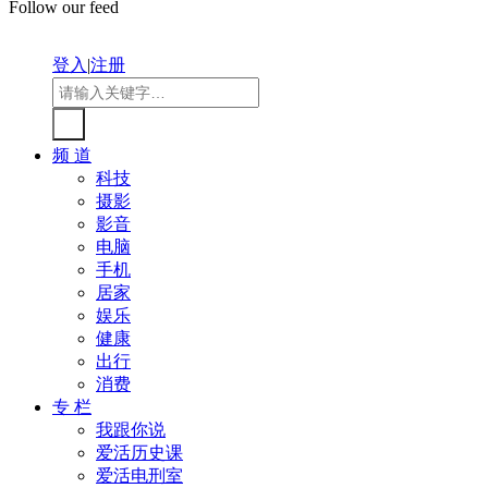
Follow our feed
登入
|
注册
频 道
科技
摄影
影音
电脑
手机
居家
娱乐
健康
出行
消费
专 栏
我跟你说
爱活历史课
爱活电刑室