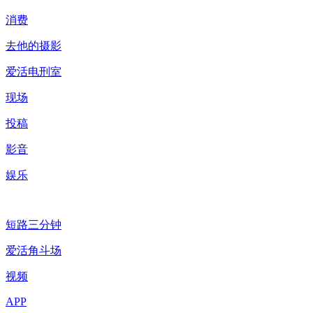
消费
去他的摄影
爱活电刑室
现场
投稿
影音
娱乐
短路三分钟
爱活角斗场
视频
APP