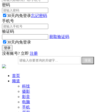
密码
30天内免登录
忘记密码
手机号
验证码
获取验证码
30天内免登录
没有账号? 立即
注册
首页
频道
科技
摄影
影音
电脑
手机