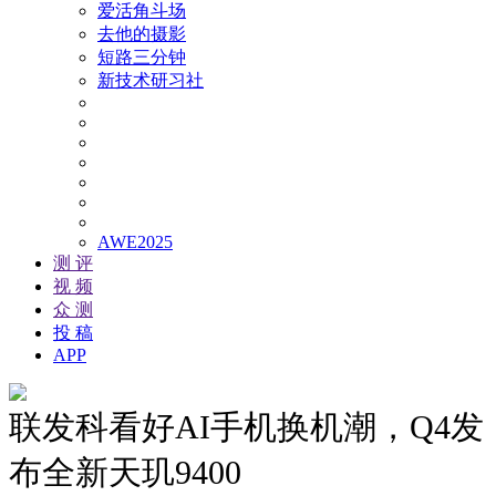
爱活角斗场
去他的摄影
短路三分钟
新技术研习社
AWE2025
测 评
视 频
众 测
投 稿
APP
联发科看好AI手机换机潮，Q4发
布全新天玑9400