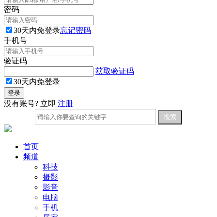
密码
30天内免登录
忘记密码
手机号
验证码
获取验证码
30天内免登录
没有账号? 立即
注册
首页
频道
科技
摄影
影音
电脑
手机