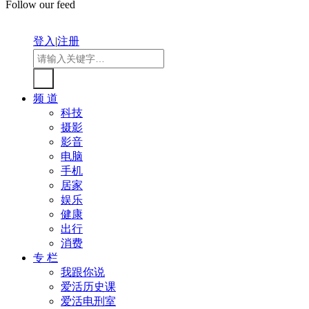
Follow our feed
登入
|
注册
频 道
科技
摄影
影音
电脑
手机
居家
娱乐
健康
出行
消费
专 栏
我跟你说
爱活历史课
爱活电刑室