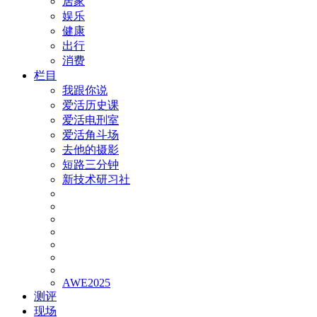
居家
娱乐
健康
出行
消费
栏目
我跟你说
爱活历史课
爱活电刑室
爱活角斗场
去他的摄影
短路三分钟
新技术研习社
AWE2025
测评
现场