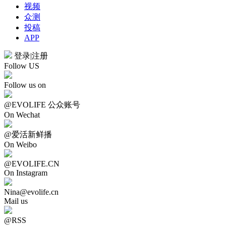
视频
众测
投稿
APP
登录
|
注册
Follow US
Follow us on
@EVOLIFE 公众账号
On Wechat
@爱活新鲜播
On Weibo
@EVOLIFE.CN
On Instagram
Nina@evolife.cn
Mail us
@RSS