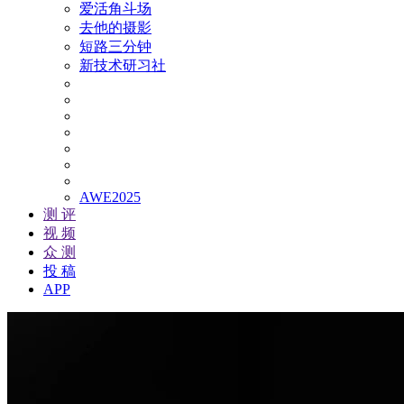
爱活角斗场
去他的摄影
短路三分钟
新技术研习社
AWE2025
测 评
视 频
众 测
投 稿
APP