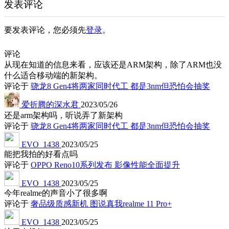
发表评论
要发表评论，您必须先
登录
。
评论
从现在知道的信息来看，应该还是ARM架构，除了ARM也没
什么适合移动端的新架构。
评论于
骁龙8 Gen4将两家同时代工 都是3nm但恐怕会抽奖
爱折腾的深水君
2023/05/26
还是arm架构吗，听说弄了新架构
评论于
骁龙8 Gen4将两家同时代工 都是3nm但恐怕会抽奖
EVO_1438
2023/05/25
能把我拍的好看点吗
评论于
OPPO Reno10系列发布 影像性能全面提升
EVO_1438
2023/05/25
今年realme的声音小了很多啊
评论于
奢品级质感新机 图说真我realme 11 Pro+
EVO_1438
2023/05/25