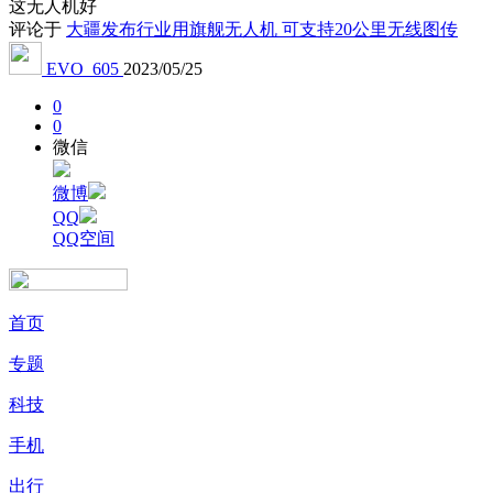
这无人机好
评论于
大疆发布行业用旗舰无人机 可支持20公里无线图传
EVO_605
2023/05/25
0
0
微信
微博
QQ
QQ空间
首页
专题
科技
手机
出行