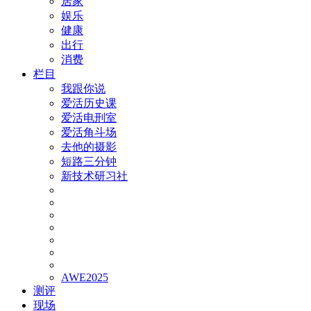
居家
娱乐
健康
出行
消费
栏目
我跟你说
爱活历史课
爱活电刑室
爱活角斗场
去他的摄影
短路三分钟
新技术研习社
AWE2025
测评
现场