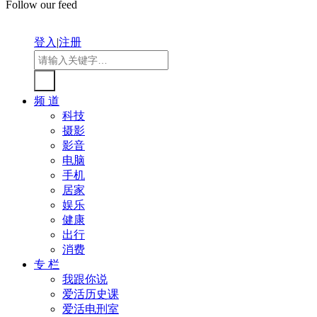
Follow our feed
登入
|
注册
频 道
科技
摄影
影音
电脑
手机
居家
娱乐
健康
出行
消费
专 栏
我跟你说
爱活历史课
爱活电刑室