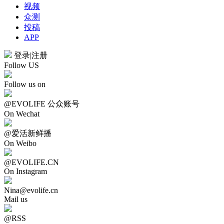
视频
众测
投稿
APP
登录
|
注册
Follow US
Follow us on
@EVOLIFE 公众账号
On Wechat
@爱活新鲜播
On Weibo
@EVOLIFE.CN
On Instagram
Nina@evolife.cn
Mail us
@RSS