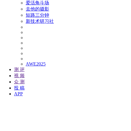
爱活角斗场
去他的摄影
短路三分钟
新技术研习社
AWE2025
测 评
视 频
众 测
投 稿
APP