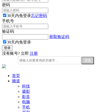
密码
30天内免登录
忘记密码
手机号
验证码
获取验证码
30天内免登录
没有账号? 立即
注册
首页
频道
科技
摄影
影音
电脑
手机