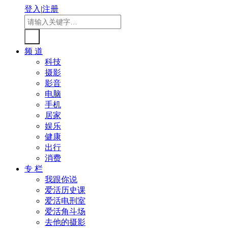
登入
|
注册
频 道
科技
摄影
影音
电脑
手机
居家
娱乐
健康
出行
消费
专 栏
我跟你说
爱活历史课
爱活电刑室
爱活角斗场
去他的摄影