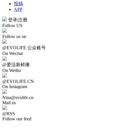
投稿
APP
登录
|
注册
Follow US
Follow us on
@EVOLIFE 公众账号
On Wechat
@爱活新鲜播
On Weibo
@EVOLIFE.CN
On Instagram
Nina@evolife.cn
Mail us
@RSS
Follow our feed