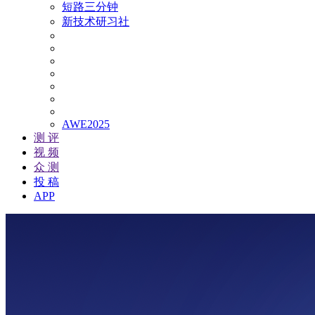
短路三分钟
新技术研习社
AWE2025
测 评
视 频
众 测
投 稿
APP