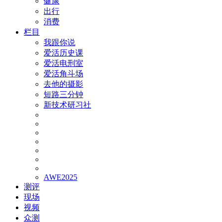
健康
出行
消费
栏目
我跟你说
爱活历史课
爱活电刑室
爱活角斗场
去他的摄影
短路三分钟
新技术研习社
AWE2025
测评
现场
视频
众测