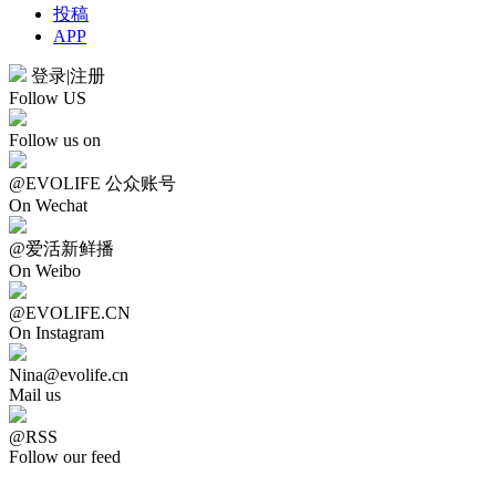
投稿
APP
登录
|
注册
Follow US
Follow us on
@EVOLIFE 公众账号
On Wechat
@爱活新鲜播
On Weibo
@EVOLIFE.CN
On Instagram
Nina@evolife.cn
Mail us
@RSS
Follow our feed