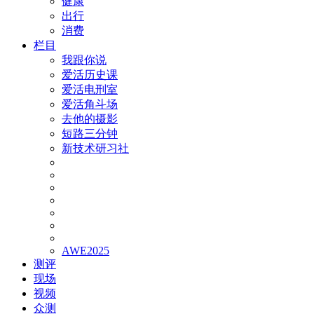
健康
出行
消费
栏目
我跟你说
爱活历史课
爱活电刑室
爱活角斗场
去他的摄影
短路三分钟
新技术研习社
AWE2025
测评
现场
视频
众测