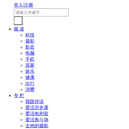
登入
|
注册
频 道
科技
摄影
影音
电脑
手机
居家
娱乐
健康
出行
消费
专 栏
我跟你说
爱活历史课
爱活电刑室
爱活角斗场
去他的摄影