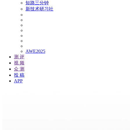
短路三分钟
新技术研习社
AWE2025
测 评
视 频
众 测
投 稿
APP