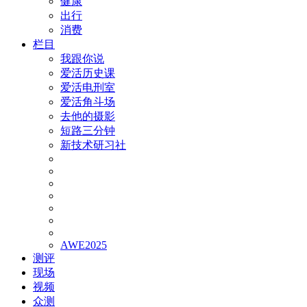
健康
出行
消费
栏目
我跟你说
爱活历史课
爱活电刑室
爱活角斗场
去他的摄影
短路三分钟
新技术研习社
AWE2025
测评
现场
视频
众测