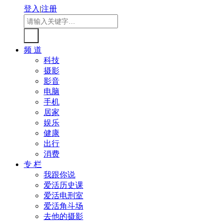
登入
|
注册
频 道
科技
摄影
影音
电脑
手机
居家
娱乐
健康
出行
消费
专 栏
我跟你说
爱活历史课
爱活电刑室
爱活角斗场
去他的摄影