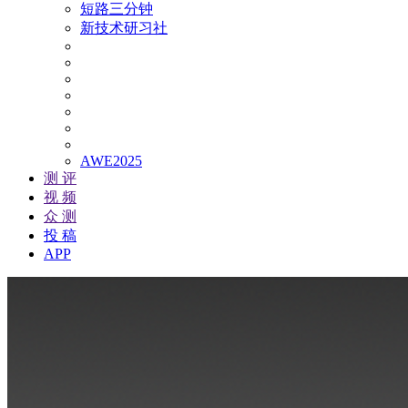
短路三分钟
新技术研习社
AWE2025
测 评
视 频
众 测
投 稿
APP