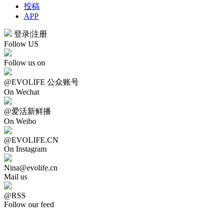
投稿
APP
登录
|
注册
Follow US
Follow us on
@EVOLIFE 公众账号
On Wechat
@爱活新鲜播
On Weibo
@EVOLIFE.CN
On Instagram
Nina@evolife.cn
Mail us
@RSS
Follow our feed