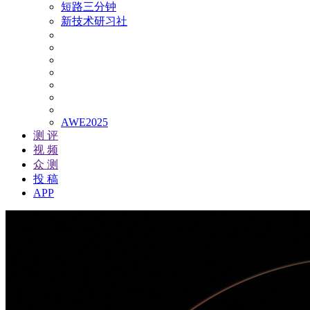
短路三分钟
新技术研习社
AWE2025
测 评
视 频
众 测
投 稿
APP