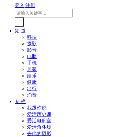
登入
|
注册
频 道
科技
摄影
影音
电脑
手机
居家
娱乐
健康
出行
消费
专 栏
我跟你说
爱活历史课
爱活电刑室
爱活角斗场
去他的摄影