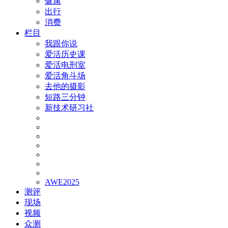
健康
出行
消费
栏目
我跟你说
爱活历史课
爱活电刑室
爱活角斗场
去他的摄影
短路三分钟
新技术研习社
AWE2025
测评
现场
视频
众测