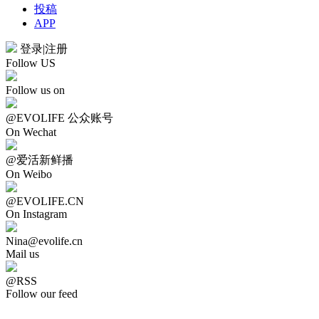
投稿
APP
登录
|
注册
Follow US
Follow us on
@EVOLIFE 公众账号
On Wechat
@爱活新鲜播
On Weibo
@EVOLIFE.CN
On Instagram
Nina@evolife.cn
Mail us
@RSS
Follow our feed