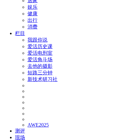
居家
娱乐
健康
出行
消费
栏目
我跟你说
爱活历史课
爱活电刑室
爱活角斗场
去他的摄影
短路三分钟
新技术研习社
AWE2025
测评
现场