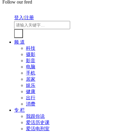
Follow our feed
登入
|
注册
频 道
科技
摄影
影音
电脑
手机
居家
娱乐
健康
出行
消费
专 栏
我跟你说
爱活历史课
爱活电刑室