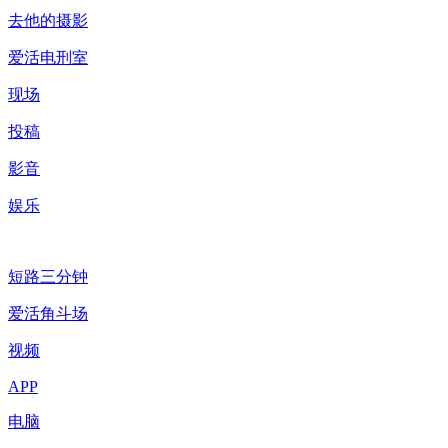
去他的摄影
爱活电刑室
现场
投稿
影音
娱乐
短路三分钟
爱活角斗场
视频
APP
电脑