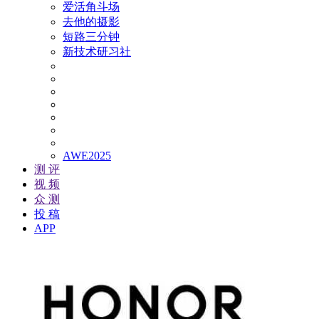
爱活角斗场
去他的摄影
短路三分钟
新技术研习社
AWE2025
测 评
视 频
众 测
投 稿
APP