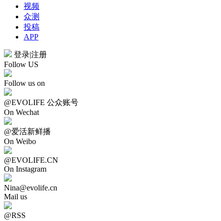
视频
众测
投稿
APP
登录
|
注册
Follow US
Follow us on
@EVOLIFE 公众账号
On Wechat
@爱活新鲜播
On Weibo
@EVOLIFE.CN
On Instagram
Nina@evolife.cn
Mail us
@RSS