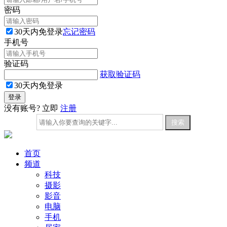
密码
30天内免登录
忘记密码
手机号
验证码
获取验证码
30天内免登录
没有账号? 立即
注册
首页
频道
科技
摄影
影音
电脑
手机