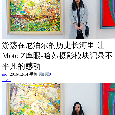
游荡在尼泊尔的历史长河里 让
Moto Z摩眼-哈苏摄影模块记录不
平凡的感动
nic
|
2016/12/14 手机
1
0
手机