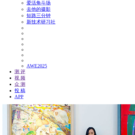
爱活角斗场
去他的摄影
短路三分钟
新技术研习社
AWE2025
测 评
视 频
众 测
投 稿
APP