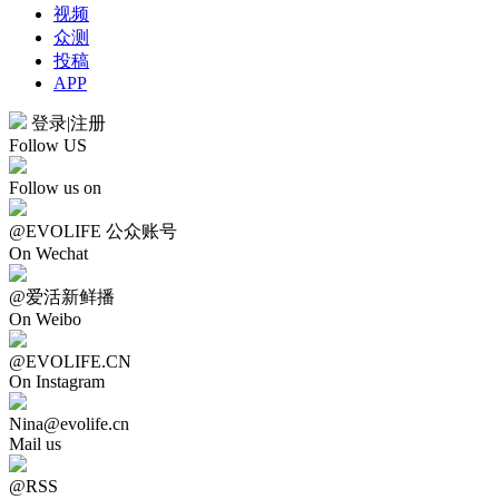
视频
众测
投稿
APP
登录
|
注册
Follow US
Follow us on
@EVOLIFE 公众账号
On Wechat
@爱活新鲜播
On Weibo
@EVOLIFE.CN
On Instagram
Nina@evolife.cn
Mail us
@RSS