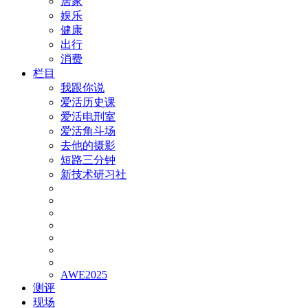
居家
娱乐
健康
出行
消费
栏目
我跟你说
爱活历史课
爱活电刑室
爱活角斗场
去他的摄影
短路三分钟
新技术研习社
AWE2025
测评
现场