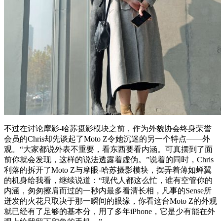
不过在讨论摩影-哈苏摄影模块之前，作为外貌协会终身荣誉
会员的Chris却先谈起了Moto Z令她沉迷的另一个特点——外
观。“大家都说外表不重要，看东西要看内涵。可真摆到了面
前你就会发现，这样的说法透露着虚伪。”说着的同时，Chris
利落的拆开了Moto Z与摩眼-哈苏摄影模块，摆弄着薄如蝉翼
的机身给我看，继续说道：“现代人都这么忙，谁有空管你的
内涵，匆匆擦肩而过的一秒内最多看清长相，凡事的Sense所
迸发的火花只取决于那一瞬间的眼缘，你看这台Moto Z的外观
就已经有了足够的基本分，用了多年iPhone，它是少有能在外