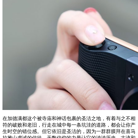
在加德满都这个被寺庙和神话包裹的圣洁之地，有着与之不相
符的破败和老旧，行走在城中每一条坑洼的道路，都会让你产
生时空的错位感。但它依旧是圣洁的，因为一群群膜拜在喜马
拉雅山虔诚的信徒，无数信仰的力量让它的泱泱历史、古迹和