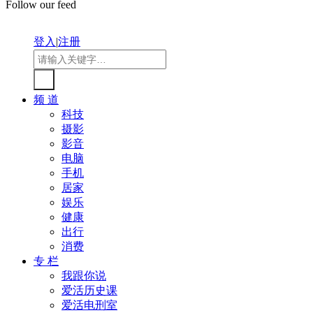
Follow our feed
登入
|
注册
频 道
科技
摄影
影音
电脑
手机
居家
娱乐
健康
出行
消费
专 栏
我跟你说
爱活历史课
爱活电刑室