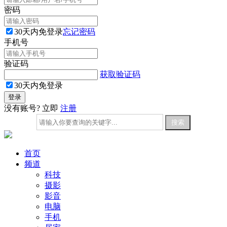
密码
30天内免登录
忘记密码
手机号
验证码
获取验证码
30天内免登录
没有账号? 立即
注册
首页
频道
科技
摄影
影音
电脑
手机