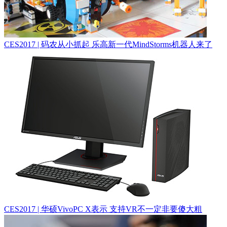
CES2017 | 码农从小抓起 乐高新一代MindStorms机器人来了
CES2017 | 华硕VivoPC X表示 支持VR不一定非要傻大粗