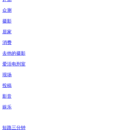
众测
摄影
居家
消费
去他的摄影
爱活电刑室
现场
投稿
影音
娱乐
短路三分钟