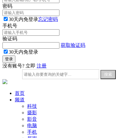
密码
30天内免登录
忘记密码
手机号
验证码
获取验证码
30天内免登录
没有账号? 立即
注册
首页
频道
科技
摄影
影音
电脑
手机