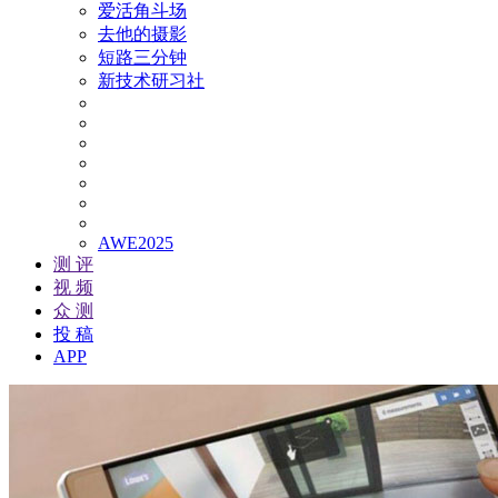
爱活角斗场
去他的摄影
短路三分钟
新技术研习社
AWE2025
测 评
视 频
众 测
投 稿
APP