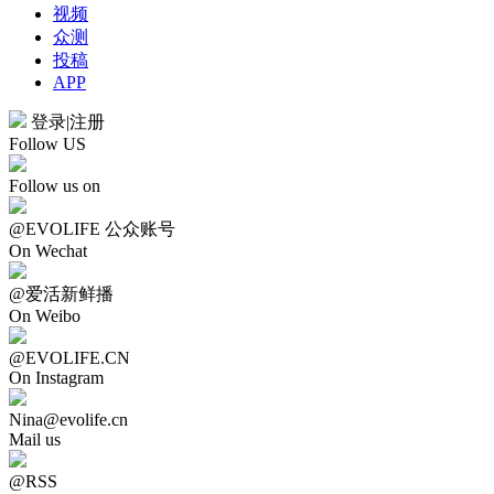
视频
众测
投稿
APP
登录
|
注册
Follow US
Follow us on
@EVOLIFE 公众账号
On Wechat
@爱活新鲜播
On Weibo
@EVOLIFE.CN
On Instagram
Nina@evolife.cn
Mail us
@RSS