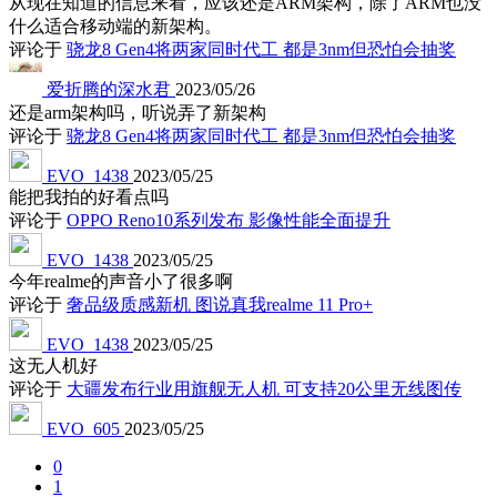
从现在知道的信息来看，应该还是ARM架构，除了ARM也没
什么适合移动端的新架构。
评论于
骁龙8 Gen4将两家同时代工 都是3nm但恐怕会抽奖
爱折腾的深水君
2023/05/26
还是arm架构吗，听说弄了新架构
评论于
骁龙8 Gen4将两家同时代工 都是3nm但恐怕会抽奖
EVO_1438
2023/05/25
能把我拍的好看点吗
评论于
OPPO Reno10系列发布 影像性能全面提升
EVO_1438
2023/05/25
今年realme的声音小了很多啊
评论于
奢品级质感新机 图说真我realme 11 Pro+
EVO_1438
2023/05/25
这无人机好
评论于
大疆发布行业用旗舰无人机 可支持20公里无线图传
EVO_605
2023/05/25
0
1