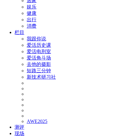
居家
娱乐
健康
出行
消费
栏目
我跟你说
爱活历史课
爱活电刑室
爱活角斗场
去他的摄影
短路三分钟
新技术研习社
AWE2025
测评
现场