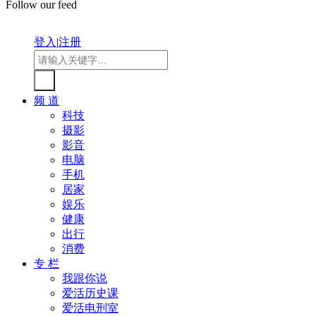
Follow our feed
登入
|
注册
频 道
科技
摄影
影音
电脑
手机
居家
娱乐
健康
出行
消费
专 栏
我跟你说
爱活历史课
爱活电刑室