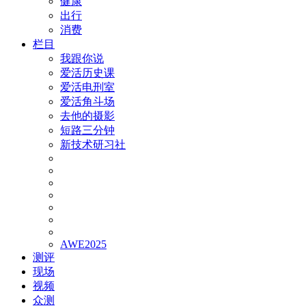
健康
出行
消费
栏目
我跟你说
爱活历史课
爱活电刑室
爱活角斗场
去他的摄影
短路三分钟
新技术研习社
AWE2025
测评
现场
视频
众测