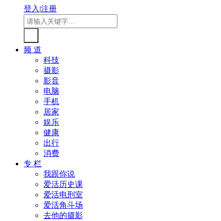
登入
|
注册
频 道
科技
摄影
影音
电脑
手机
居家
娱乐
健康
出行
消费
专 栏
我跟你说
爱活历史课
爱活电刑室
爱活角斗场
去他的摄影