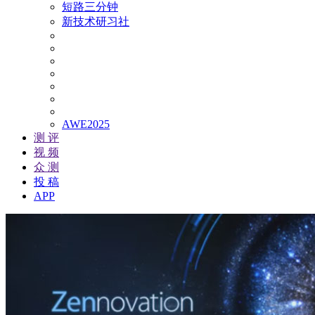
短路三分钟
新技术研习社
AWE2025
测 评
视 频
众 测
投 稿
APP