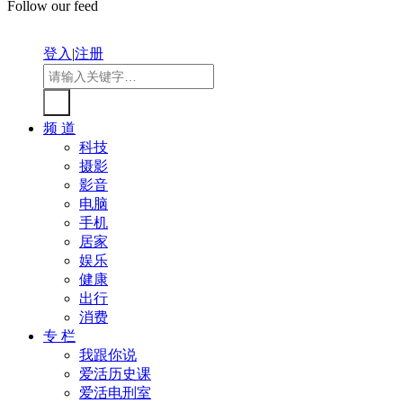
Follow our feed
登入
|
注册
频 道
科技
摄影
影音
电脑
手机
居家
娱乐
健康
出行
消费
专 栏
我跟你说
爱活历史课
爱活电刑室