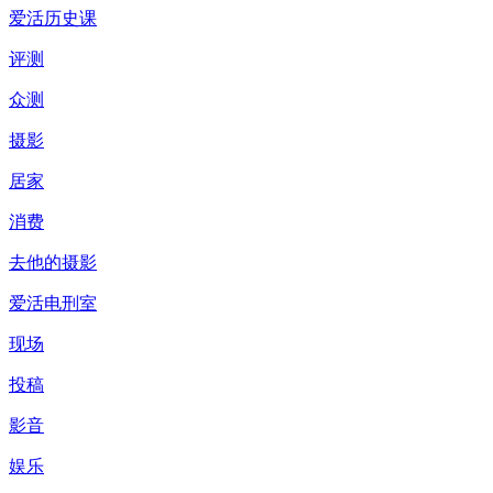
爱活历史课
评测
众测
摄影
居家
消费
去他的摄影
爱活电刑室
现场
投稿
影音
娱乐