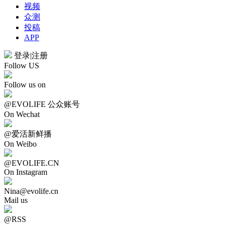
视频
众测
投稿
APP
登录
|
注册
Follow US
Follow us on
@EVOLIFE 公众账号
On Wechat
@爱活新鲜播
On Weibo
@EVOLIFE.CN
On Instagram
Nina@evolife.cn
Mail us
@RSS