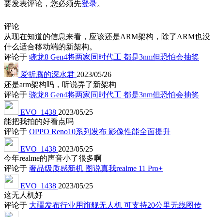
要发表评论，您必须先
登录
。
评论
从现在知道的信息来看，应该还是ARM架构，除了ARM也没
什么适合移动端的新架构。
评论于
骁龙8 Gen4将两家同时代工 都是3nm但恐怕会抽奖
爱折腾的深水君
2023/05/26
还是arm架构吗，听说弄了新架构
评论于
骁龙8 Gen4将两家同时代工 都是3nm但恐怕会抽奖
EVO_1438
2023/05/25
能把我拍的好看点吗
评论于
OPPO Reno10系列发布 影像性能全面提升
EVO_1438
2023/05/25
今年realme的声音小了很多啊
评论于
奢品级质感新机 图说真我realme 11 Pro+
EVO_1438
2023/05/25
这无人机好
评论于
大疆发布行业用旗舰无人机 可支持20公里无线图传