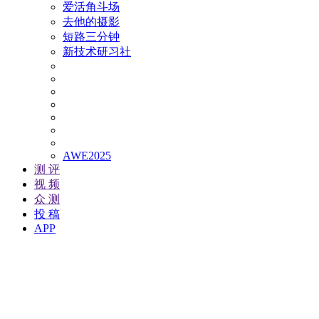
爱活角斗场
去他的摄影
短路三分钟
新技术研习社
AWE2025
测 评
视 频
众 测
投 稿
APP