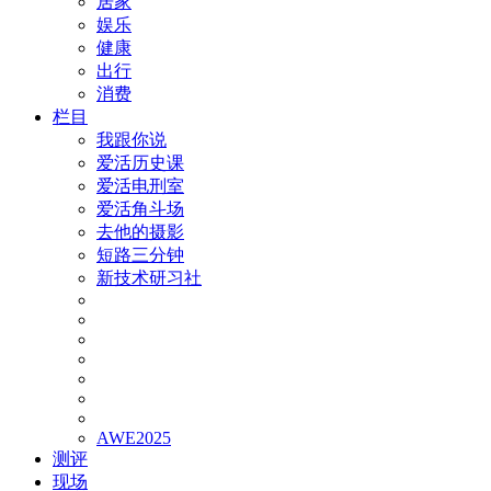
居家
娱乐
健康
出行
消费
栏目
我跟你说
爱活历史课
爱活电刑室
爱活角斗场
去他的摄影
短路三分钟
新技术研习社
AWE2025
测评
现场