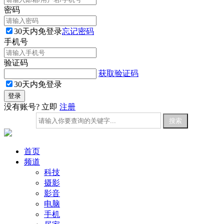
密码
30天内免登录
忘记密码
手机号
验证码
获取验证码
30天内免登录
没有账号? 立即
注册
首页
频道
科技
摄影
影音
电脑
手机