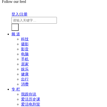
Follow our feed
登入
|
注册
频 道
科技
摄影
影音
电脑
手机
居家
娱乐
健康
出行
消费
专 栏
我跟你说
爱活历史课
爱活电刑室