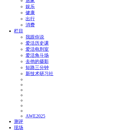
居家
娱乐
健康
出行
消费
栏目
我跟你说
爱活历史课
爱活电刑室
爱活角斗场
去他的摄影
短路三分钟
新技术研习社
AWE2025
测评
现场