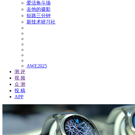
爱活角斗场
去他的摄影
短路三分钟
新技术研习社
AWE2025
测 评
视 频
众 测
投 稿
APP