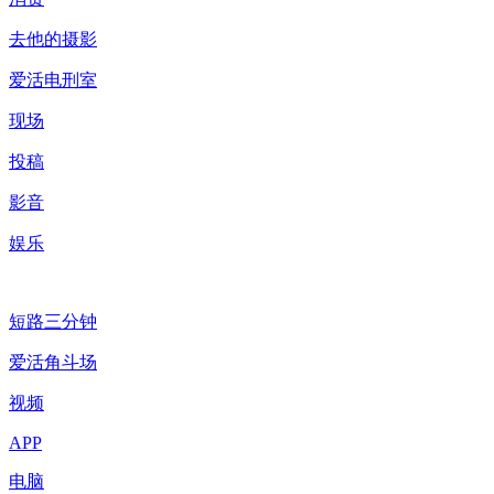
去他的摄影
爱活电刑室
现场
投稿
影音
娱乐
短路三分钟
爱活角斗场
视频
APP
电脑