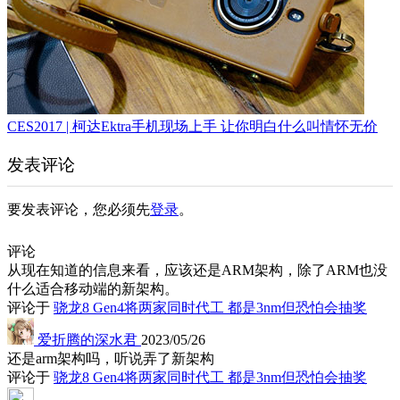
CES2017 | 柯达Ektra手机现场上手 让你明白什么叫情怀无价
发表评论
要发表评论，您必须先
登录
。
评论
从现在知道的信息来看，应该还是ARM架构，除了ARM也没
什么适合移动端的新架构。
评论于
骁龙8 Gen4将两家同时代工 都是3nm但恐怕会抽奖
爱折腾的深水君
2023/05/26
还是arm架构吗，听说弄了新架构
评论于
骁龙8 Gen4将两家同时代工 都是3nm但恐怕会抽奖