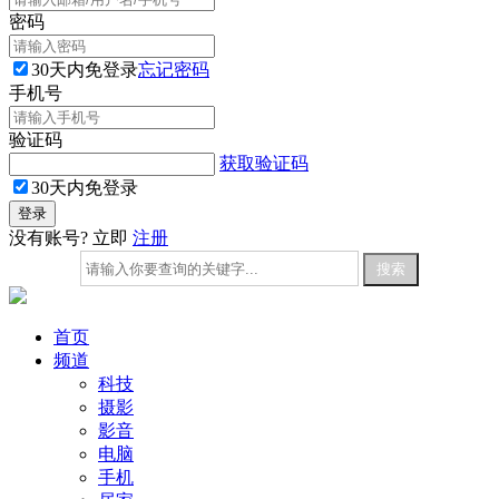
密码
30天内免登录
忘记密码
手机号
验证码
获取验证码
30天内免登录
没有账号? 立即
注册
首页
频道
科技
摄影
影音
电脑
手机