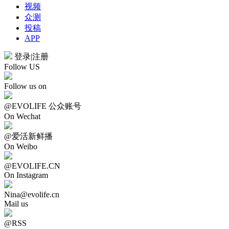
视频
众测
投稿
APP
登录
|
注册
Follow US
Follow us on
@EVOLIFE 公众账号
On Wechat
@爱活新鲜播
On Weibo
@EVOLIFE.CN
On Instagram
Nina@evolife.cn
Mail us
@RSS