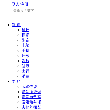
登入
|
注册
频 道
科技
摄影
影音
电脑
手机
居家
娱乐
健康
出行
消费
专 栏
我跟你说
爱活历史课
爱活电刑室
爱活角斗场
去他的摄影