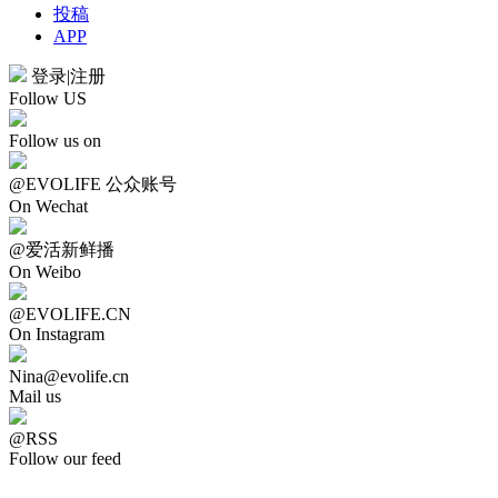
投稿
APP
登录
|
注册
Follow US
Follow us on
@EVOLIFE 公众账号
On Wechat
@爱活新鲜播
On Weibo
@EVOLIFE.CN
On Instagram
Nina@evolife.cn
Mail us
@RSS
Follow our feed