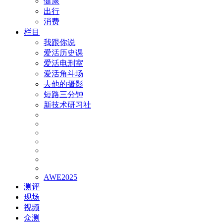
健康
出行
消费
栏目
我跟你说
爱活历史课
爱活电刑室
爱活角斗场
去他的摄影
短路三分钟
新技术研习社
AWE2025
测评
现场
视频
众测