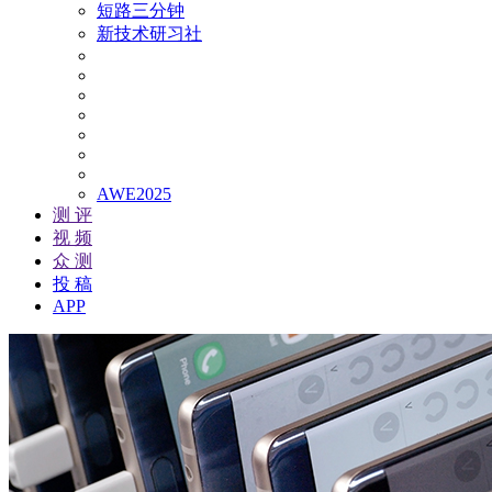
短路三分钟
新技术研习社
AWE2025
测 评
视 频
众 测
投 稿
APP