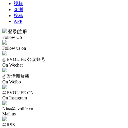
视频
众测
投稿
APP
登录
|
注册
Follow US
Follow us on
@EVOLIFE 公众账号
On Wechat
@爱活新鲜播
On Weibo
@EVOLIFE.CN
On Instagram
Nina@evolife.cn
Mail us
@RSS