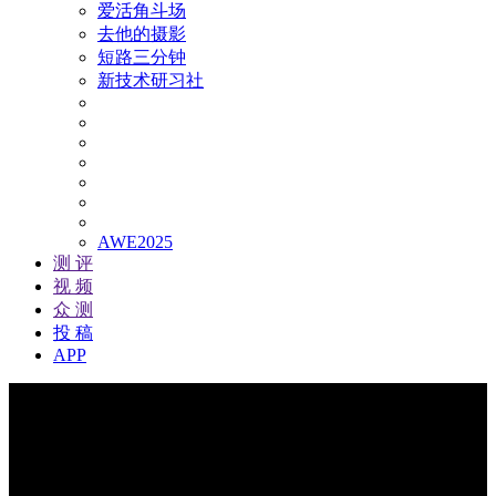
爱活角斗场
去他的摄影
短路三分钟
新技术研习社
AWE2025
测 评
视 频
众 测
投 稿
APP