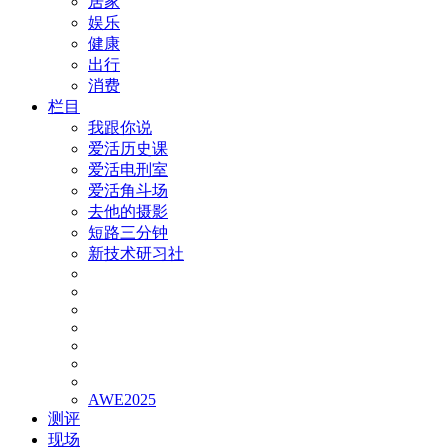
居家
娱乐
健康
出行
消费
栏目
我跟你说
爱活历史课
爱活电刑室
爱活角斗场
去他的摄影
短路三分钟
新技术研习社
AWE2025
测评
现场