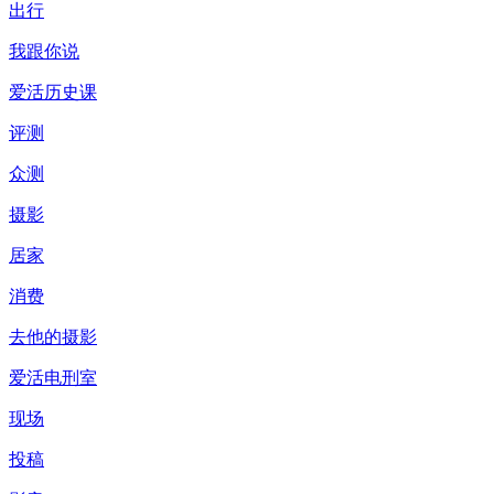
出行
我跟你说
爱活历史课
评测
众测
摄影
居家
消费
去他的摄影
爱活电刑室
现场
投稿