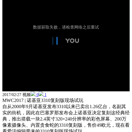
2017/02/27 视频
0
1
MWC2017 | 诺基亚3310复刻版现场试玩
自从2000年9月诺基亚发布3310以来已卖出1.26亿台，名副其
实的街机，因此在巴塞罗那发布会上诺基亚决定复刻这经典经
典，推出搭载一块2.4英寸320×240分辨率的彩色屏幕、200万
像素摄像头、内置贪食蛇的3310复刻版，售价49欧元，现在看
看爱活编辑带来的3310复刻版现场试玩。