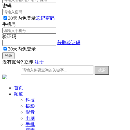
密码
30天内免登录
忘记密码
手机号
验证码
获取验证码
30天内免登录
没有账号? 立即
注册
首页
频道
科技
摄影
影音
电脑
手机