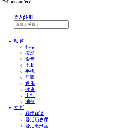
Follow our feed
登入
|
注册
频 道
科技
摄影
影音
电脑
手机
居家
娱乐
健康
出行
消费
专 栏
我跟你说
爱活历史课
爱活电刑室