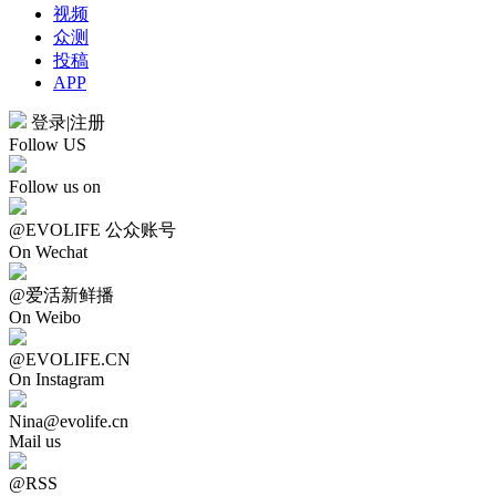
视频
众测
投稿
APP
登录
|
注册
Follow US
Follow us on
@EVOLIFE 公众账号
On Wechat
@爱活新鲜播
On Weibo
@EVOLIFE.CN
On Instagram
Nina@evolife.cn
Mail us
@RSS