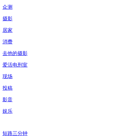
众测
摄影
居家
消费
去他的摄影
爱活电刑室
现场
投稿
影音
娱乐
短路三分钟