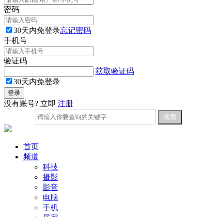
密码
30天内免登录
忘记密码
手机号
验证码
获取验证码
30天内免登录
没有账号? 立即
注册
首页
频道
科技
摄影
影音
电脑
手机