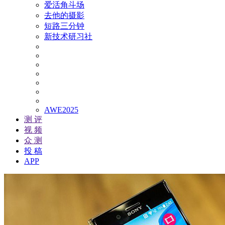
爱活角斗场
去他的摄影
短路三分钟
新技术研习社
AWE2025
测 评
视 频
众 测
投 稿
APP