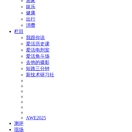
居家
娱乐
健康
出行
消费
栏目
我跟你说
爱活历史课
爱活电刑室
爱活角斗场
去他的摄影
短路三分钟
新技术研习社
AWE2025
测评
现场