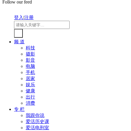
Follow our feed
登入
|
注册
频 道
科技
摄影
影音
电脑
手机
居家
娱乐
健康
出行
消费
专 栏
我跟你说
爱活历史课
爱活电刑室