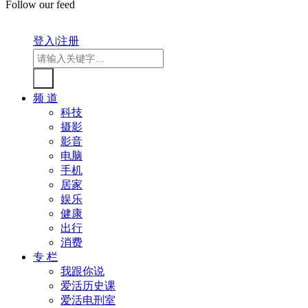
Follow our feed
登入
|
注册
频 道
科技
摄影
影音
电脑
手机
居家
娱乐
健康
出行
消费
专 栏
我跟你说
爱活历史课
爱活电刑室