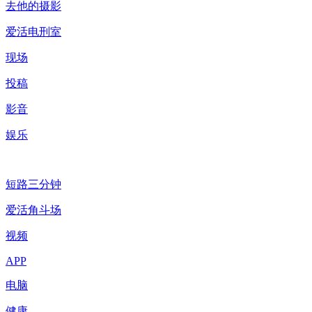
去他的摄影
爱活电刑室
现场
投稿
影音
娱乐
短路三分钟
爱活角斗场
视频
APP
电脑
健康