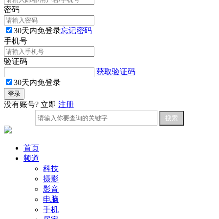
密码
30天内免登录
忘记密码
手机号
验证码
获取验证码
30天内免登录
没有账号? 立即
注册
首页
频道
科技
摄影
影音
电脑
手机