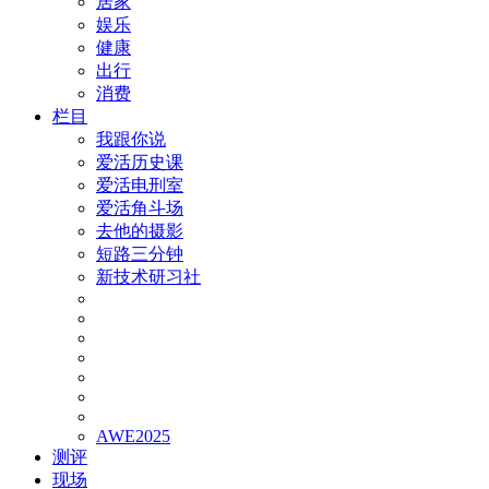
居家
娱乐
健康
出行
消费
栏目
我跟你说
爱活历史课
爱活电刑室
爱活角斗场
去他的摄影
短路三分钟
新技术研习社
AWE2025
测评
现场