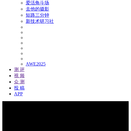
爱活角斗场
去他的摄影
短路三分钟
新技术研习社
AWE2025
测 评
视 频
众 测
投 稿
APP