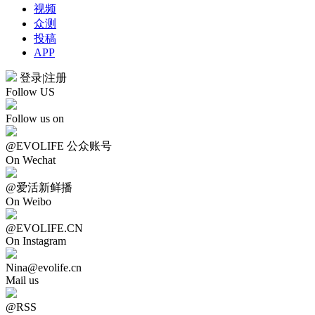
视频
众测
投稿
APP
登录
|
注册
Follow US
Follow us on
@EVOLIFE 公众账号
On Wechat
@爱活新鲜播
On Weibo
@EVOLIFE.CN
On Instagram
Nina@evolife.cn
Mail us
@RSS